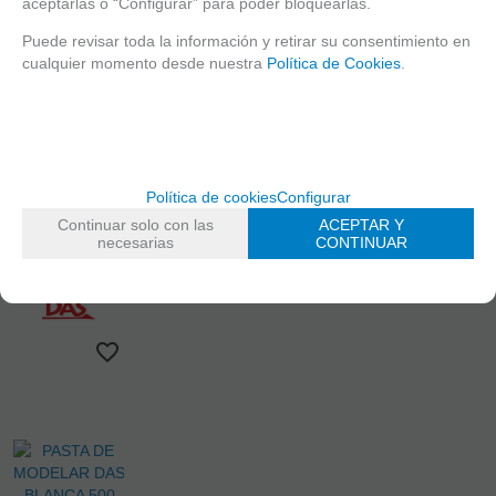
aceptarlas o “Configurar” para poder bloquearlas.
INFORMACIÓN LEGAL
Puede revisar toda la información y retirar su consentimiento en
Política de Cookies
cualquier momento desde nuestra
Política de Cookies
.
Home
DAS
DAS
Política de cookies
Configurar
Continuar solo con las
ACEPTAR Y
necesarias
CONTINUAR
mostrando
1
al
1
de
1