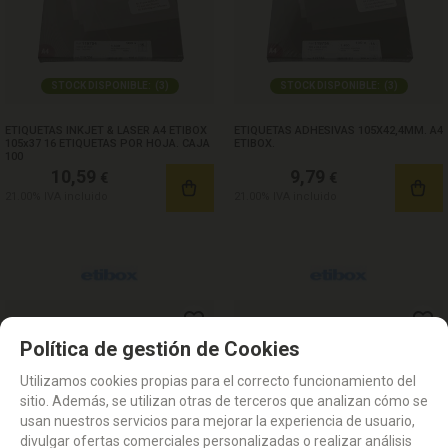
STOCK DISPONIBLE:
(
3
)
STOCK DISPONIBLE:
(
3
)
ETIQUETAS INKJET & LASER A4 ETIBOX
ETIQUETAS ADHESIVAS 105X42,4MM. A4
105x37 16 ETIQUETAS POR HOJA. CAJA
ETIBOX.
100
10,59
9,79
€
€
21.00%
IVA incluido
21.00%
IVA incluido
Política de gestión de Cookies
Utilizamos cookies propias para el correcto funcionamiento del
sitio. Además, se utilizan otras de terceros que analizan cómo se
usan nuestros servicios para mejorar la experiencia de usuario,
divulgar ofertas comerciales personalizadas o realizar análisis