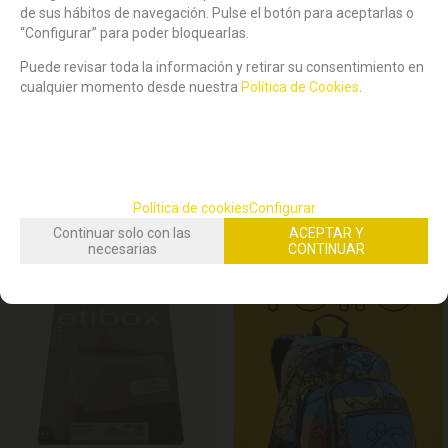
de sus hábitos de navegación. Pulse el botón para aceptarlas o
“Configurar” para poder bloquearlas.
STOCK DISPONIBLE:
(
3
)
STOCK DISPONIBLE:
(
2
)
Puede revisar toda la información y retirar su consentimiento en
cualquier momento desde nuestra
Política de Cookies
.
ETIQUETAS INKJET & LASER A4 ETIBOX
ETIQUETAS INKJET & LASER A4 ETIBOX
105x74 8 ETIQUETAS POR HOJA. CAJA
38x21,2 65 ETIQUETAS POR HOJA. CAJA
100
100H
10,59
10,59
€
€
21.00%
IVA incluido
21.00%
IVA incluido
Política de cookies
Configurar
Continuar solo con las
ACEPTAR Y
necesarias
CONTINUAR