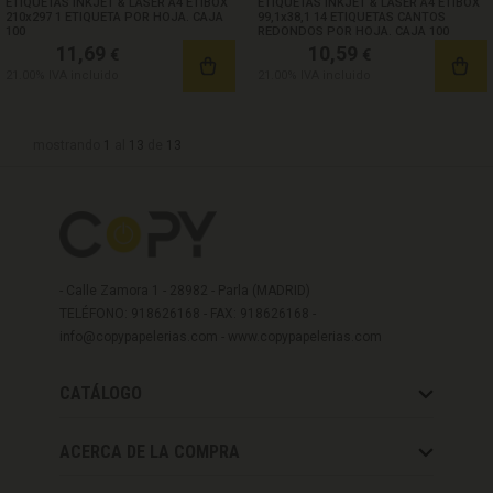
ETIQUETAS INKJET & LASER A4 ETIBOX
ETIQUETAS INKJET & LASER A4 ETIBOX
210x297 1 ETIQUETA POR HOJA. CAJA
99,1x38,1 14 ETIQUETAS CANTOS
100
REDONDOS POR HOJA. CAJA 100
11,69
10,59
€
€
21.00%
IVA incluido
21.00%
IVA incluido
mostrando
1
al
13
de
13
- Calle Zamora 1 - 28982 - Parla (MADRID)
TELÉFONO: 918626168 - FAX: 918626168 -
info@copypapelerias.com
-
www.copypapelerias.com
CATÁLOGO
ACERCA DE LA COMPRA