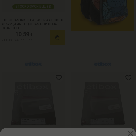
STOCK DISPONIBLE:
(
2
)
ETIQUETAS INKJET & LASER A4 ETIBOX
48.5x25,4 44 ETIQUETAS POR HOJA.
CAJA 100H
10,59
€
21.00%
IVA incluido
STOCK DISPONIBLE:
(
1
)
STOCK DISPONIBLE:
(
1
)