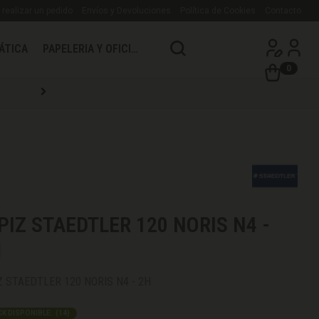
realizar un pedido
Envíos y Devoluciones
Política de Cookies
Contacto
ÁTICA
PAPELERIA Y OFICINA
0
4
PIZ STAEDTLER 120 NORIS N4 -
H
Z STAEDTLER 120 NORIS N4 - 2H
K DISPONIBLE:
(
14
)