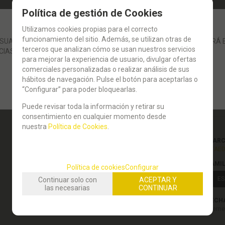
Política de gestión de Cookies
Utilizamos cookies propias para el correcto
funcionamiento del sitio. Además, se utilizan otras de
UARIOS: LA GESTIÓN DE SUS PEDIDOS POR LA WEB SE REANUDARÁ E
terceros que analizan cómo se usan nuestros servicios
CIAS.
-
para mejorar la experiencia de usuario, divulgar ofertas
comerciales personalizadas o realizar análisis de sus
hábitos de navegación. Pulse el botón para aceptarlas o
“Configurar” para poder bloquearlas.
LAPIZ
Puede revisar toda la información y retirar su
consentimiento en cualquier momento desde
nuestra
Política de Cookies
.
MAR
STAE
FAMI
Política de cookies
Configurar
ES
Continuar solo con
ACEPTAR Y
las necesarias
CONTINUAR
FECH
Vierne