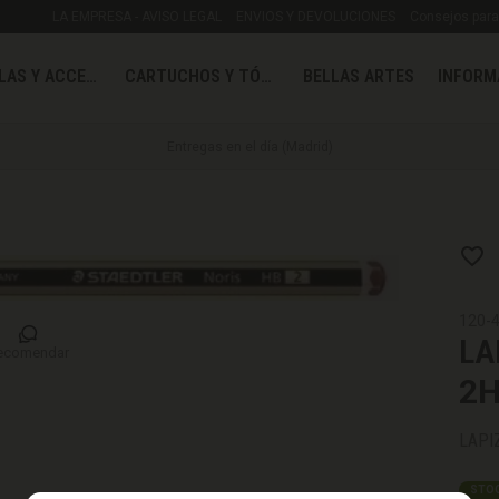
LA EMPRESA - AVISO LEGAL
ENVIOS Y DEVOLUCIONES
Consejos para 
MOCHILAS Y ACCESORIOS
CARTUCHOS Y TÓNER
BELLAS ARTES
INFORM
Entregas en el día (Madrid)
120-
LA
ecomendar
2
LAPI
STOC