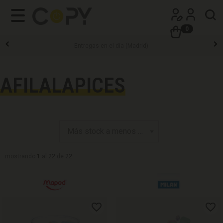
0
Sin pedido mínimo
AFILALAPICES
mostrando
1
al
22
de
22