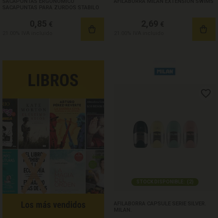
SACAPUNTAS ERGONOMICO
AFILABORRA MILAN EXTENSION SWIMS
SACAPUNTAS PARA ZURDOS STABILO
0,85
2,69
€
€
21.00%
IVA incluido
21.00%
IVA incluido
STOCK DISPONIBLE:
(
2
)
AFILABORRA CAPSULE SERIE SILVER.
MILAN.