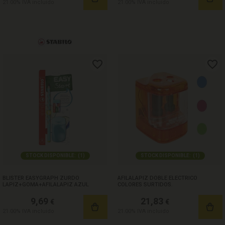
21.00%
IVA incluido
21.00%
IVA incluido
STOCK DISPONIBLE:
(
1
)
STOCK DISPONIBLE:
(
1
)
BLISTER EASYGRAPH ZURDO
AFILALAPIZ DOBLE ELECTRICO
LAPIZ+GOMA+AFILALAPIZ AZUL
COLORES SURTIDOS.
9,69
21,83
€
€
21.00%
IVA incluido
21.00%
IVA incluido