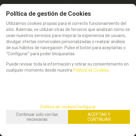
AFILALAPIZ METALICO DOBLES MILAN.
AFILABORRA MILAN COMPACT SERIE
Política de gestión de Cookies
ESPECIAL ALIENS TOWER
Utilizamos cookies propias para el correcto funcionamiento del
2,19
3,29
€
€
sitio. Además, se utilizan otras de terceros que analizan cómo se
21.00%
IVA incluido
21.00%
IVA incluido
usan nuestros servicios para mejorar la experiencia de usuario,
divulgar ofertas comerciales personalizadas o realizar análisis
de sus hábitos de navegación. Pulse el botón para aceptarlas o
“Configurar” para poder bloquearlas.
Puede revisar toda la información y retirar su consentimiento en
cualquier momento desde nuestra
Política de Cookies
.
Política de cookies
Configurar
Continuar solo con las
ACEPTAR Y
necesarias
CONTINUAR
STOCK DISPONIBLE:
(
4
)
STOCK DISPONIBLE:
(
3
)