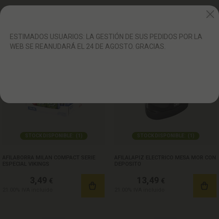
ESTIMADOS USUARIOS: LA GESTIÓN DE SUS PEDIDOS POR LA
WEB SE REANUDARÁ EL 24 DE AGOSTO. GRACIAS.
STOCK DISPONIBLE:
(
1
)
STOCK DISPONIBLE:
(
1
)
AFILABORRA MILAN COMPACT SERIE
AFILALAPIZ ELECTRICO MESA MOR CON
ESPECIAL VIKINGS
DEPOSITO
3,49
13,49
€
€
21.00%
IVA incluido
21.00%
IVA incluido