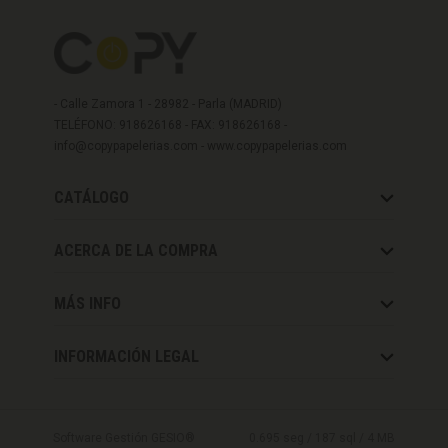
- Calle Zamora 1 - 28982 - Parla (MADRID)
TELÉFONO: 918626168 - FAX: 918626168 -
info@copypapelerias.com
-
www.copypapelerias.com
CATÁLOGO
ACERCA DE LA COMPRA
MÁS INFO
INFORMACIÓN LEGAL
Software Gestión
GESIO®
0.695 seg /
187 sql
/ 4 MB