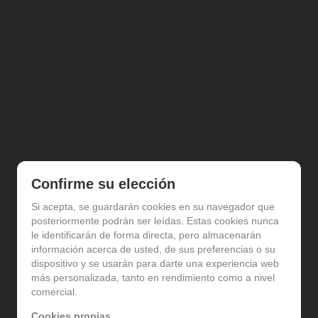
Política de gestión de Cookies
Confirme su elección
Utilizamos cookies propias para el correcto
Si acepta, se guardarán cookies en su navegador que
funcionamiento del sitio. Además, se utilizan otras de
posteriormente podrán ser leídas. Estas cookies nunca
terceros que analizan cómo se usan nuestros servicios
le identificarán de forma directa, pero almacenarán
para mejorar la experiencia de usuario, divulgar ofertas
información acerca de usted, de sus preferencias o su
comerciales personalizadas o realizar análisis de sus
dispositivo y se usarán para darte una experiencia web
hábitos de navegación. Pulse el botón para aceptarlas o
más personalizada, tanto en rendimiento como a nivel
“Configurar” para poder bloquearlas.
comercial.
Puede revisar toda la información y retirar su
Cookies propias