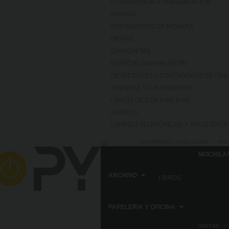
CONFERENCIA Y PRESENTACION
DIARIOS
BORRADORES DE PIZARRA
FICHAS
CHINCHETAS
ESPECIAL SAN VALENTÍN
DETECTORES Y CONTADORES DE DIN
AGENDAS Y CALENDARIOS
LIBROS DE CONTABILIDAD
DEDILES
LISTINES TELEFÓNICOS Y TARJETERO
LA EMPRESA - AVISO LEGAL
ENV
MOCHILA
ARCHIVO
LIBROS
PAPELERIA Y OFICINA
Home
PAPELERIA Y OFICINA
ENCUADERN
marcas