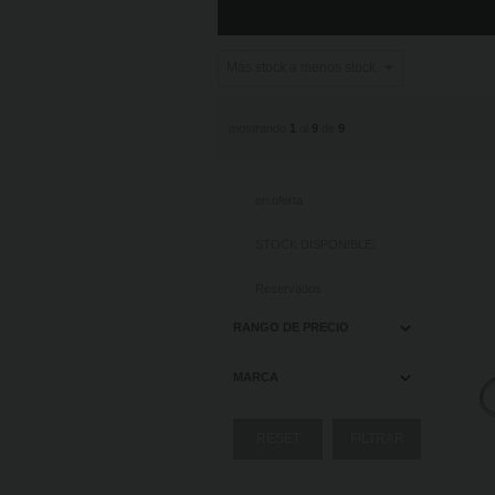
ENCUADERNADORES
mostrando
1
al
9
de
9
en oferta
STOCK DISPONIBLE:
Reservados
RANGO DE PRECIO
MARCA