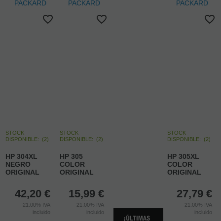
STOCK
STOCK
STOCK
DISPONIBLE:
(
2
)
DISPONIBLE:
(
2
)
DISPONIBLE:
(
2
)
HP 304XL
HP 305
HP 305XL
NEGRO
COLOR
COLOR
ORIGINAL
ORIGINAL
ORIGINAL
42,20
€
15,99
€
27,79
€
21.00%
IVA
21.00%
IVA
21.00%
IVA
incluido
incluido
incluido