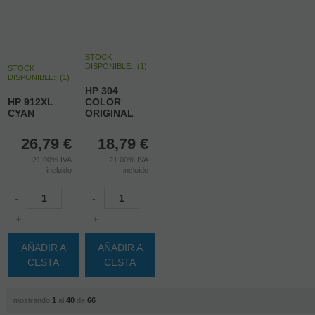
STOCK
DISPONIBLE:
(
1
)
STOCK
DISPONIBLE:
(
1
)
HP 304
HP 912XL
COLOR
CYAN
ORIGINAL
26,79
€
18,79
€
21.00%
IVA
21.00%
IVA
incluido
incluido
-
-
+
+
AÑADIR A
AÑADIR A
CESTA
CESTA
mostrando
1
al
40
de
66