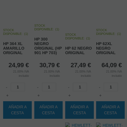
STOCK
DISPONIBLE:
(
1
)
STOCK
STOCK
DISPONIBLE:
(
1
)
DISPONIBLE:
(
1
)
STOCK
DISPONIBLE:
(
1
)
HP 300
HP 364 XL
NEGRO
HP 62XL
AMARILLO
ORIGINAL (HP
HP 62 NEGRO
NEGRO
ORIGINAL
901 HP 703)
ORIGINAL
ORIGINAL
24,99
€
30,79
€
27,49
€
64,09
€
21.00%
IVA
21.00%
IVA
21.00%
IVA
21.00%
IVA
incluido
incluido
incluido
incluido
-
-
-
-
+
+
+
+
AÑADIR A
AÑADIR A
AÑADIR A
AÑADIR A
CESTA
CESTA
CESTA
CESTA