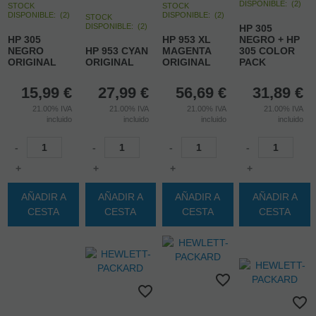
DISPONIBLE:
(
2
)
STOCK
STOCK
DISPONIBLE:
(
2
)
DISPONIBLE:
(
2
)
STOCK
DISPONIBLE:
(
2
)
HP 305
HP 305
HP 953 XL
NEGRO + HP
NEGRO
HP 953 CYAN
MAGENTA
305 COLOR
ORIGINAL
ORIGINAL
ORIGINAL
PACK
15,99
€
27,99
€
56,69
€
31,89
€
21.00%
IVA
21.00%
IVA
21.00%
IVA
21.00%
IVA
incluido
incluido
incluido
incluido
-
-
-
-
+
+
+
+
AÑADIR A
AÑADIR A
AÑADIR A
AÑADIR A
CESTA
CESTA
CESTA
CESTA