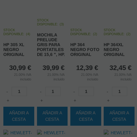
STOCK
DISPONIBLE:
(
3
)
STOCK
STOCK
STOCK
DISPONIBLE:
(
4
)
DISPONIBLE:
(
2
)
DISPONIBLE:
(
2
)
MOCHILA
PRELUDE
HP 305 XL
GRIS PARA
HP 364
HP 364XL
NEGRO
PORTATILES
NEGRO FOTO
NEGRO
ORIGINAL
DE 15,6 ", HP.
ORIGINAL
ORIGINAL
30,99
€
39,99
€
12,39
€
32,45
€
21.00%
IVA
21.00%
IVA
21.00%
IVA
21.00%
IVA
incluido
incluido
incluido
incluido
-
-
-
-
+
+
+
+
AÑADIR A
AÑADIR A
AÑADIR A
AÑADIR A
CESTA
CESTA
CESTA
CESTA