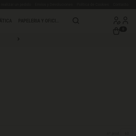
realizar un pedido
Envíos y Devoluciones
Política de Cookies
Contacto
ÁTICA
PAPELERIA Y OFICINA
0
nº prod.