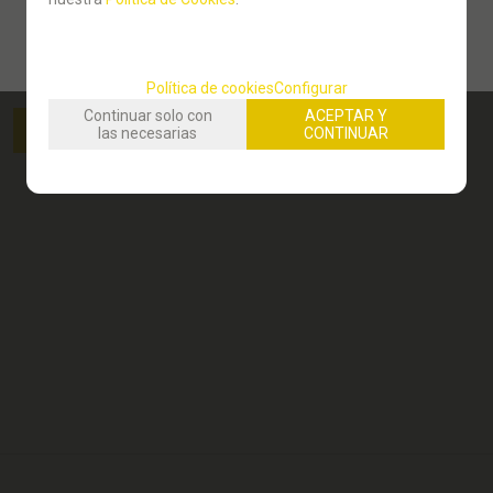
TORO TRIPLE FELINES
15,39
€
Política de cookies
Configurar
21.00%
IVA incluido
Continuar solo con
ACEPTAR Y
AÑADIR A CESTA
las necesarias
CONTINUAR