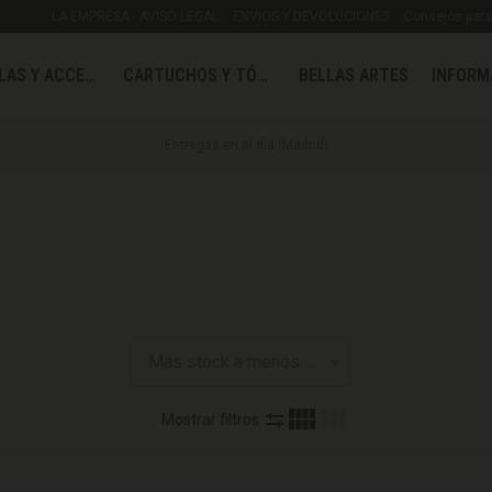
LA EMPRESA - AVISO LEGAL
ENVIOS Y DEVOLUCIONES
Consejos para 
MOCHILAS Y ACCESORIOS
CARTUCHOS Y TÓNER
BELLAS ARTES
INFORM
Entregas en el día (Madrid)
Mostrar filtros