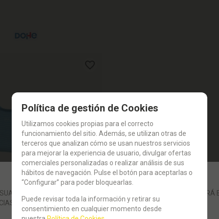
Política de gestión de Cookies
Utilizamos cookies propias para el correcto
funcionamiento del sitio. Además, se utilizan otras de
terceros que analizan cómo se usan nuestros servicios
para mejorar la experiencia de usuario, divulgar ofertas
comerciales personalizadas o realizar análisis de sus
hábitos de navegación. Pulse el botón para aceptarlas o
“Configurar” para poder bloquearlas.
UARIOS: LA GESTIÓN DE SUS PEDIDOS POR LA WEB SE REANUDARÁ E
Puede revisar toda la información y retirar su
CIAS.
consentimiento en cualquier momento desde
TOCK DISPONIBLE:
(
1
)
nuestra
Política de Cookies
.