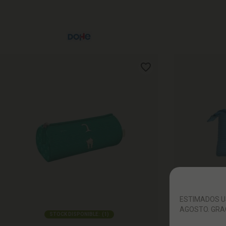
ESTIMADOS US
AGOSTO. GRA
STOCK DISPONIBLE:
(
1
)
S