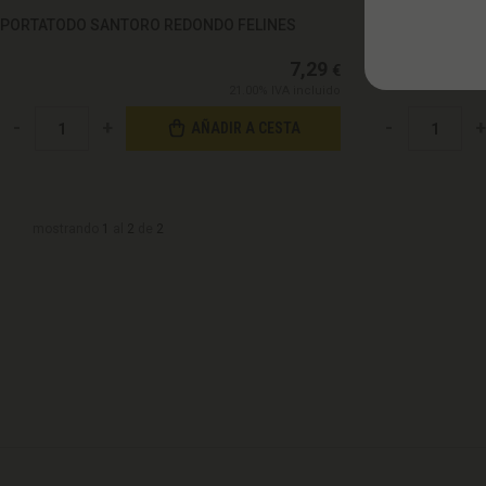
PORTATODO SANTORO REDONDO FELINES
PORTATODO SAN
7,29
€
21.00%
IVA incluido
-
+
-
+
AÑADIR A CESTA
mostrando
1
al
2
de
2