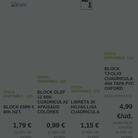
STOCK
DISPONIBLE:
(
12
)
BLOCK
T.FOLIO
STOCK
CUADRICULA
DISPONIBLE:
(
12
)
4X4 TAPA PVC
STOCK
OXFORD
DISPONIBLE:
(
12
)
BLOCK OLEF
STOCK
DISPONIBLE:
(
12
)
PACK OFERTA: 5
12 80H
CUADRICULADO
LIBRETA 30
4,99
BLOCK ENRI 4
APAISADO
HOJAS LISA
80h HZT.
COLORES
CUADRICULA
€
/ud.
24,95€ PACK
1,79
€
0,99
€
1,15
€
OFERTA
21.00%
IVA
21.00%
IVA
21.00%
IVA
21.00%
IVA
incluido
incluido
incluido
incluido