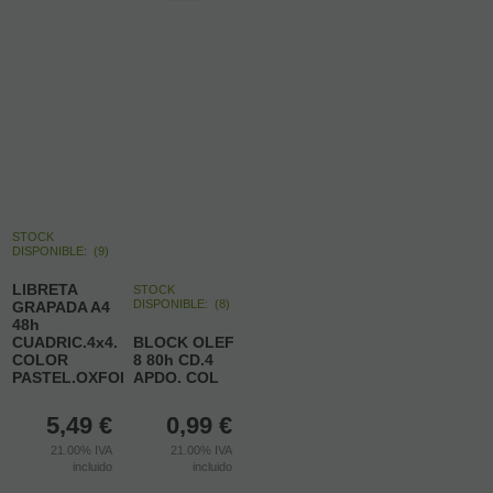
STOCK
DISPONIBLE:
(
9
)
LIBRETA
STOCK
DISPONIBLE:
(
8
)
GRAPADA A4
48h
CUADRIC.4x4.
BLOCK OLEF
COLOR
8 80h CD.4
PASTEL.OXFORD.
APDO. COL
5,49
€
0,99
€
21.00%
IVA
21.00%
IVA
incluido
incluido