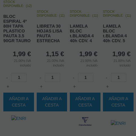
STOCK
DISPONIBLE:
(
12
)
STOCK
STOCK
STOCK
DISPONIBLE:
(
11
)
DISPONIBLE:
(
11
)
DISPONIBLE:
(
11
)
BLOC
ESPIRAL 4º
80H TAPA
LIBRETA 30
LAMELA
LAMELA
PLASTICO
HOJAS LISA
BLOC
BLOC
PAUTA 3.5
PAUTA
t.BLANDA 4
t.BLANDA 4
90GR TAURO
ESTRECHA
40h CDV. 4
40h CDV. 5
1,99
€
1,15
€
1,99
€
1,99
€
21.00%
IVA
21.00%
IVA
21.00%
IVA
21.00%
IVA
incluido
incluido
incluido
incluido
-
-
-
-
+
+
+
+
AÑADIR A
AÑADIR A
AÑADIR A
AÑADIR A
CESTA
CESTA
CESTA
CESTA