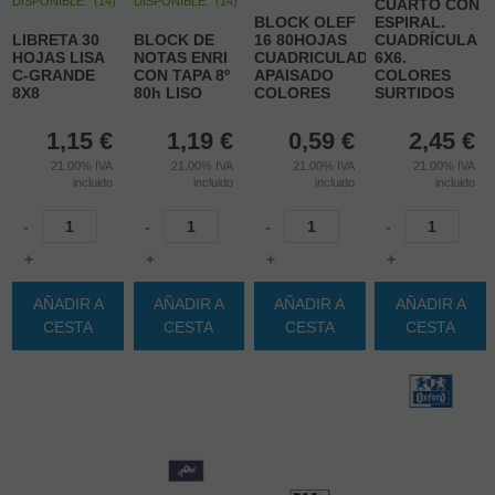
DISPONIBLE:
(
14
)
DISPONIBLE:
(
14
)
CUARTO CON
BLOCK OLEF
ESPIRAL.
LIBRETA 30
BLOCK DE
16 80HOJAS
CUADRÍCULA
HOJAS LISA
NOTAS ENRI
CUADRICULADO
6X6.
C-GRANDE
CON TAPA 8º
APAISADO
COLORES
8X8
80h LISO
COLORES
SURTIDOS
1,15
€
1,19
€
0,59
€
2,45
€
21.00%
IVA
21.00%
IVA
21.00%
IVA
21.00%
IVA
incluido
incluido
incluido
incluido
-
-
-
-
+
+
+
+
AÑADIR A
AÑADIR A
AÑADIR A
AÑADIR A
CESTA
CESTA
CESTA
CESTA