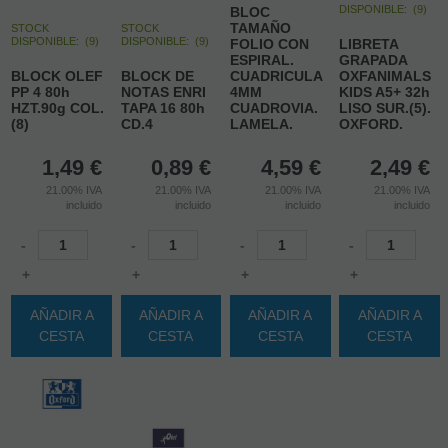
DISPONIBLE:
(
9
)
BLOC
TAMAÑO
STOCK
STOCK
DISPONIBLE:
(
9
)
DISPONIBLE:
(
9
)
FOLIO CON
LIBRETA
ESPIRAL.
GRAPADA
BLOCK OLEF
BLOCK DE
CUADRICULA
OXFANIMALS
PP 4 80h
NOTAS ENRI
4MM
KIDS A5+ 32h
HZT.90g COL.
TAPA 16 80h
CUADROVIA.
LISO SUR.(5).
(8)
CD.4
LAMELA.
OXFORD.
1,49
€
0,89
€
4,59
€
2,49
€
21.00%
IVA
21.00%
IVA
21.00%
IVA
21.00%
IVA
incluido
incluido
incluido
incluido
-
-
-
-
+
+
+
+
AÑADIR A
AÑADIR A
AÑADIR A
AÑADIR A
CESTA
CESTA
CESTA
CESTA