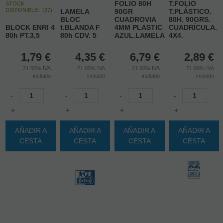
FOLIO 80H
T.FOLIO
STOCK
DISPONIBLE:
(
27
)
LAMELA
90GR
T.PLÁSTICO.
BLOC
CUADROVIA
80H. 90GRS.
BLOCK ENRI 4
t.BLANDA F
4MM PLASTIC
CUADRÍCULA.
80h PT.3,5
80h CDV. 5
AZUL.LAMELA.
4X4.
1,79
€
4,35
€
6,79
€
2,89
€
21.00%
IVA
21.00%
IVA
21.00%
IVA
21.00%
IVA
incluido
incluido
incluido
incluido
-
-
-
-
+
+
+
+
AÑADIR A
AÑADIR A
AÑADIR A
AÑADIR A
CESTA
CESTA
CESTA
CESTA