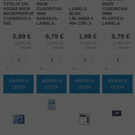
T.FOLIO 120
90GR
90GR
HOJAS 90GR
CUADROVIA
LAMELA
CUADROVIA
MICROPERFORADO.
4MM
BLOC
3MM
CUADRÍCULA
NARANJA.
t.BLANDA 4
PLASTICO
5X5.
LAMELA.
40h CDV. 3
LAMELA
5,99
€
6,79
€
1,99
€
6,79
€
21.00%
IVA
21.00%
IVA
21.00%
IVA
21.00%
IVA
incluido
incluido
incluido
incluido
-
-
-
-
+
+
+
+
AÑADIR A
AÑADIR A
AÑADIR A
AÑADIR A
CESTA
CESTA
CESTA
CESTA