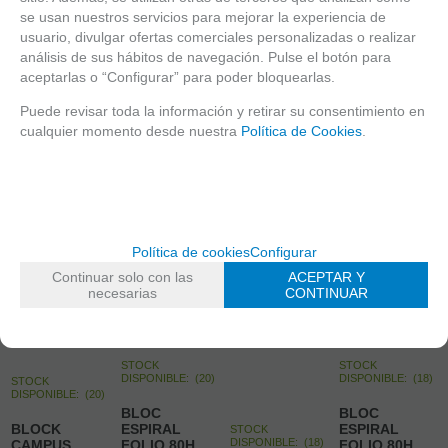
se usan nuestros servicios para mejorar la experiencia de
AÑADIR A
AÑADIR A
usuario, divulgar ofertas comerciales personalizadas o realizar
CESTA
CESTA
análisis de sus hábitos de navegación. Pulse el botón para
aceptarlas o “Configurar” para poder bloquearlas.
Puede revisar toda la información y retirar su consentimiento en
cualquier momento desde nuestra
Política de Cookies
.
Política de cookies
Configurar
Continuar solo con las
ACEPTAR Y
necesarias
CONTINUAR
STOCK
STOCK
DISPONIBLE:
(
20
)
DISPONIBLE:
(
18
)
STOCK
DISPONIBLE:
(
20
)
BLOC
BLOC
BLOCK
ESPIRAL
ESPIRAL
STOCK
DISPONIBLE:
(
18
)
CAMPUS
FOLIO 80H
FOLIO 80H