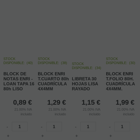
STOCK
STOCK
STOCK
DISPONIBLE:
(
40
)
DISPONIBLE:
(
38
)
DISPONIBLE:
(
30
)
STOCK
DISPONIBLE:
(
34
)
BLOCK DE
BLOCK ENRI
BLOCK ENRI
NOTAS ENRI -
T.CUARTO 80h
LIBRETA 30
T.FOLIO 80H.
LOAN TAPA 16
CUADRÍCULA
HOJAS LISA
CUADRÍCULA
80h LISO
4X4MM
RAYADO
4X4MM.
0,89
€
1,29
€
1,15
€
1,99
€
21.00%
IVA
21.00%
IVA
21.00%
IVA
21.00%
IVA
incluido
incluido
incluido
incluido
-
-
-
-
+
+
+
+