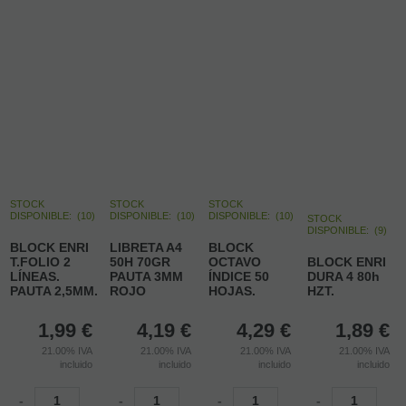
STOCK
STOCK
STOCK
DISPONIBLE:
(
10
)
DISPONIBLE:
(
10
)
DISPONIBLE:
(
10
)
STOCK
DISPONIBLE:
(
9
)
BLOCK ENRI
LIBRETA A4
BLOCK
T.FOLIO 2
50H 70GR
OCTAVO
BLOCK ENRI
LÍNEAS.
PAUTA 3MM
ÍNDICE 50
DURA 4 80h
PAUTA 2,5MM.
ROJO
HOJAS.
HZT.
1,99
€
4,19
€
4,29
€
1,89
€
21.00%
IVA
21.00%
IVA
21.00%
IVA
21.00%
IVA
incluido
incluido
incluido
incluido
-
-
-
-