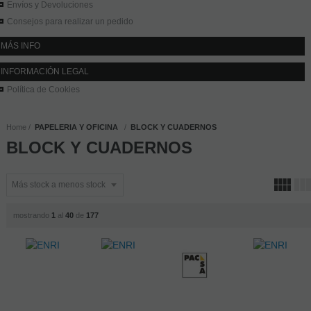
Envíos y Devoluciones
Consejos para realizar un pedido
MÁS INFO
INFORMACIÓN LEGAL
Política de Cookies
Home
PAPELERIA Y OFICINA
BLOCK Y CUADERNOS
BLOCK Y CUADERNOS
mostrando
1
al
40
de
177