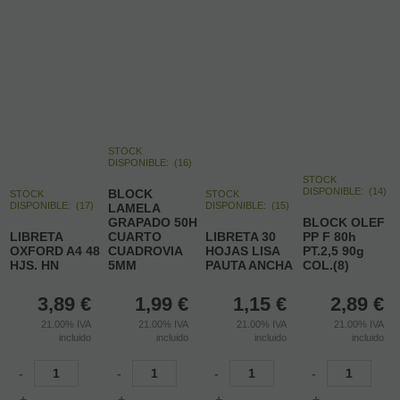
STOCK
DISPONIBLE:
(
16
)
STOCK
DISPONIBLE:
(
14
)
BLOCK
STOCK
STOCK
DISPONIBLE:
(
17
)
DISPONIBLE:
(
15
)
LAMELA
GRAPADO 50H
BLOCK OLEF
LIBRETA
CUARTO
LIBRETA 30
PP F 80h
OXFORD A4 48
CUADROVIA
HOJAS LISA
PT.2,5 90g
HJS. HN
5MM
PAUTA ANCHA
COL.(8)
3,89
€
1,99
€
1,15
€
2,89
€
21.00%
IVA
21.00%
IVA
21.00%
IVA
21.00%
IVA
incluido
incluido
incluido
incluido
-
-
-
-
+
+
+
+