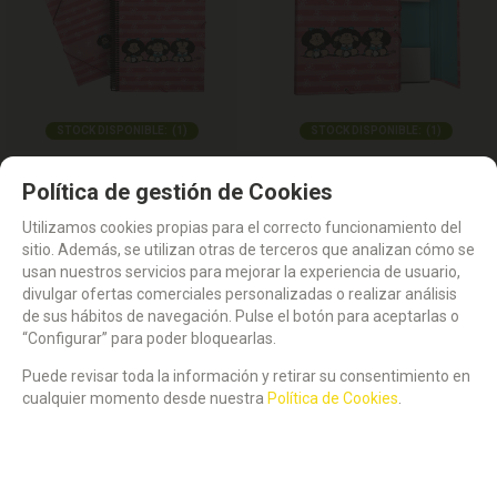
STOCK DISPONIBLE:
(
1
)
STOCK DISPONIBLE:
(
1
)
CARPETA DE FUNDAS MAFALDA. 30
CARPETA 3 SOLAPAS FORRADA
Política de gestión de Cookies
FUNDAS. GRAFOPLAS.
MAFALDA SABIDURIA. GRAFOPLAS.
Utilizamos cookies propias para el correcto funcionamiento del
10,71
8,79
€
€
sitio. Además, se utilizan otras de terceros que analizan cómo se
21.00%
IVA incluido
21.00%
IVA incluido
usan nuestros servicios para mejorar la experiencia de usuario,
divulgar ofertas comerciales personalizadas o realizar análisis
de sus hábitos de navegación. Pulse el botón para aceptarlas o
“Configurar” para poder bloquearlas.
Puede revisar toda la información y retirar su consentimiento en
cualquier momento desde nuestra
Política de Cookies
.