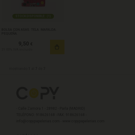
STOCK DISPONIBLE:
(
1
)
BOLSA CON ASAS. TELA. MAFALDA.
PEQUEÑA.
9,50
€
21.00%
IVA incluido
mostrando
1
al
7
de
7
- Calle Zamora 1 - 28982 - Parla (MADRID)
TELÉFONO: 918626168 - FAX: 918626168 -
info@copypapelerias.com
-
www.copypapelerias.com