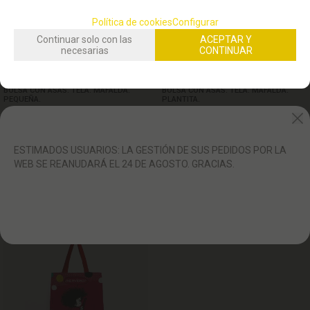
Política de cookies
Configurar
Continuar solo con las
ACEPTAR Y
necesarias
CONTINUAR
STOCK DISPONIBLE:
(
1
)
STOCK DISPONIBLE:
(
1
)
BOLSA CON ASAS. TELA. MAFALDA.
BOLSA CON ASAS. TELA. MAFALDA.
PEQUEÑA.
PLANTITA.
9,50
16,90
€
€
21.00%
IVA incluido
21.00%
IVA incluido
ESTIMADOS USUARIOS: LA GESTIÓN DE SUS PEDIDOS POR LA
WEB SE REANUDARÁ EL 24 DE AGOSTO. GRACIAS.