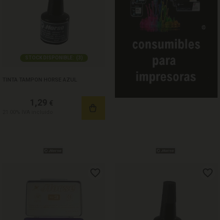
STOCK DISPONIBLE:
(
3
)
TINTA TAMPON HORSE AZUL
1,29
€
21.00%
IVA incluido