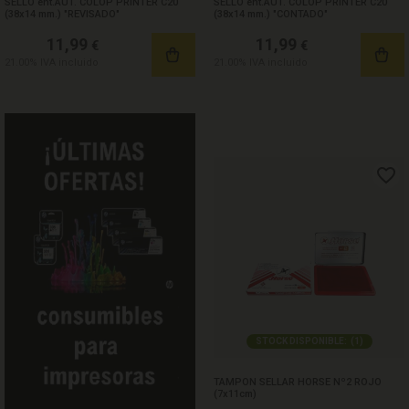
SELLO ent.AUT. COLOP PRINTER C20
SELLO ent.AUT. COLOP PRINTER C20
(38x14 mm.) "REVISADO"
(38x14 mm.) "CONTADO"
11,99
11,99
€
€
21.00%
IVA incluido
21.00%
IVA incluido
STOCK DISPONIBLE:
(
1
)
TAMPON SELLAR HORSE Nº2 ROJO
(7x11cm)