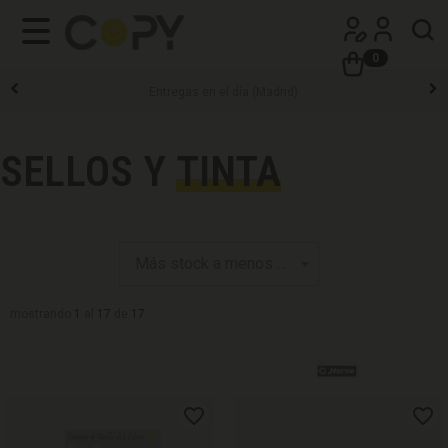
0
Sin pedido mínimo
SELLOS Y
TINTA
mostrando
1
al
17
de
17