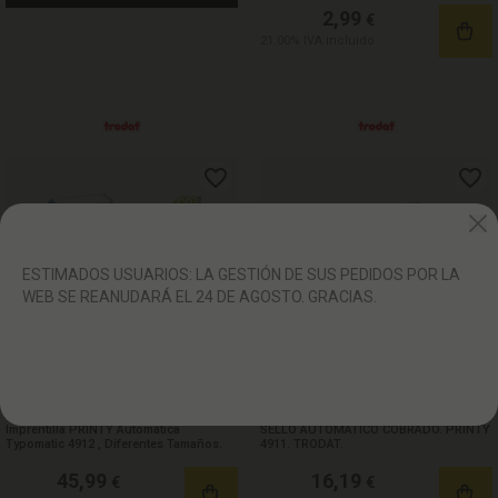
2,99
€
21.00%
IVA incluido
ESTIMADOS USUARIOS: LA GESTIÓN DE SUS PEDIDOS POR LA
WEB SE REANUDARÁ EL 24 DE AGOSTO. GRACIAS.
STOCK DISPONIBLE:
(
1
)
STOCK DISPONIBLE:
(
1
)
Imprentilla PRINTY Automática
SELLO AUTOMÁTICO COBRADO. PRINTY
Typomatic 4912 , Diferentes Tamaños.
4911. TRODAT.
45,99
16,19
€
€