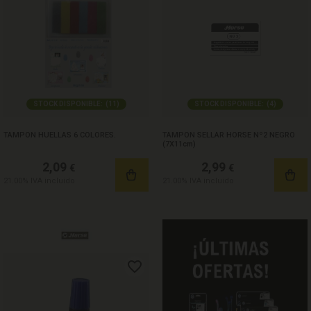
STOCK DISPONIBLE:
(
11
)
STOCK DISPONIBLE:
(
4
)
TAMPON HUELLAS 6 COLORES.
TAMPON SELLAR HORSE Nº2 NEGRO
(7X11cm)
2,09
2,99
€
€
21.00%
IVA incluido
21.00%
IVA incluido