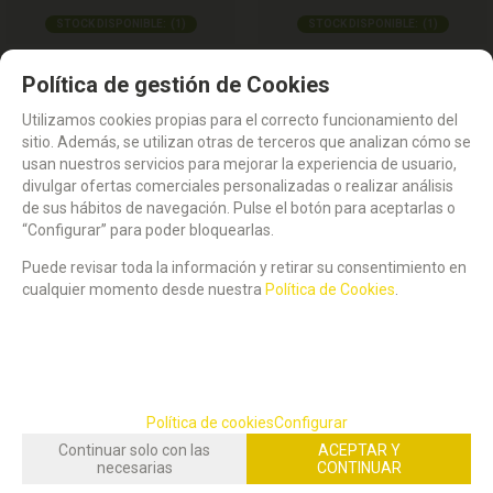
STOCK DISPONIBLE:
(
1
)
STOCK DISPONIBLE:
(
1
)
TINTA TAMPON HORSE ROJO
TAMPON SELLAR HORSE Nº3 ROJO
Política de gestión de Cookies
(9x5,5cm)
Utilizamos cookies propias para el correcto funcionamiento del
1,19
2,59
€
€
sitio. Además, se utilizan otras de terceros que analizan cómo se
21.00%
IVA incluido
21.00%
IVA incluido
usan nuestros servicios para mejorar la experiencia de usuario,
divulgar ofertas comerciales personalizadas o realizar análisis
de sus hábitos de navegación. Pulse el botón para aceptarlas o
“Configurar” para poder bloquearlas.
Puede revisar toda la información y retirar su consentimiento en
cualquier momento desde nuestra
Política de Cookies
.
Política de cookies
Configurar
Continuar solo con las
ACEPTAR Y
necesarias
CONTINUAR
STOCK DISPONIBLE:
(
1
)
STOCK DISPONIBLE:
(
1
)