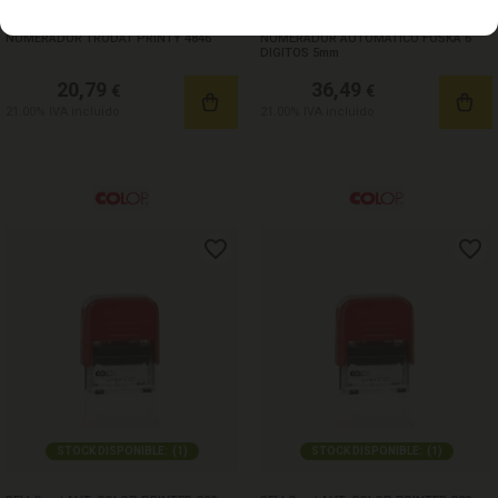
NUMERADOR TRODAT PRINTY 4846
NUMERADOR AUTOMATICO FOSKA 6
DIGITOS 5mm
20,79
36,49
€
€
21.00%
IVA incluido
21.00%
IVA incluido
STOCK DISPONIBLE:
(
1
)
STOCK DISPONIBLE:
(
1
)