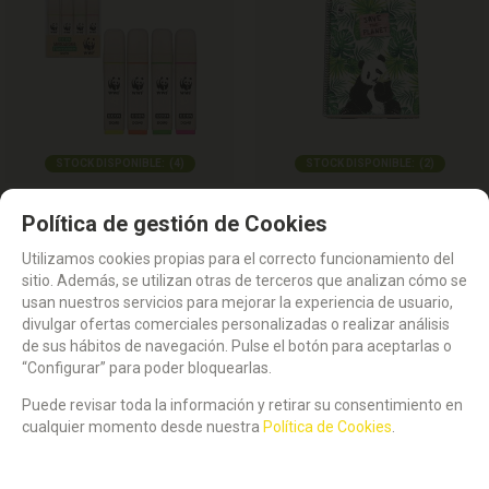
STOCK DISPONIBLE:
(
4
)
STOCK DISPONIBLE:
(
2
)
Marcador Fluorescente ECOLÓGICO.
BLOCK A4 TAPA DURA. DISEÑO WWF
Política de gestión de Cookies
Caja de 4 uds. WWF
Save the Planet FSC Tapa forrada-
interior 5 mm
Utilizamos cookies propias para el correcto funcionamiento del
2,95
5,95
€
€
sitio. Además, se utilizan otras de terceros que analizan cómo se
21.00%
IVA incluido
21.00%
IVA incluido
usan nuestros servicios para mejorar la experiencia de usuario,
divulgar ofertas comerciales personalizadas o realizar análisis
de sus hábitos de navegación. Pulse el botón para aceptarlas o
“Configurar” para poder bloquearlas.
Puede revisar toda la información y retirar su consentimiento en
cualquier momento desde nuestra
Política de Cookies
.