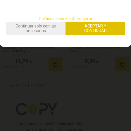
ESTIMADOS USUARIOS: LA GESTIÓN DE SUS PEDIDOS POR LA
WEB SE REANUDARÁ EL 24 DE AGOSTO. GRACIAS.
Política de cookies
Configurar
Continuar solo con las
ACEPTAR Y
necesarias
CONTINUAR
STOCK DISPONIBLE:
(
2
)
STOCK DISPONIBLE:
(
2
)
CUADERNO TAMAÑO A4 Wire WWF
CUADERNO TAMAÑO A5 Wire WWF
Classic FSC Mix
Classic
11,79
8,39
€
€
21.00%
IVA incluido
21.00%
IVA incluido
mostrando
1
al
4
de
4
- Calle Zamora 1 - 28982 - Parla (MADRID)
TELÉFONO: 918626168 - FAX: 918626168 -