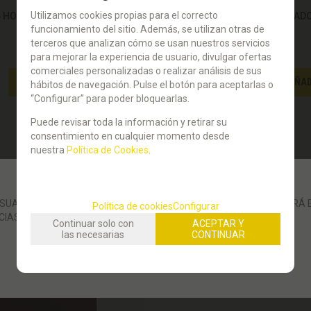
Utilizamos cookies propias para el correcto
4 HOJAS RECAMBIABLES. DOHE.
LIBRO CARTONÉ T.FOLIO RAYAD
DOHE.
funcionamiento del sitio. Además, se utilizan otras de
27,59
terceros que analizan cómo se usan nuestros servicios
€
para mejorar la experiencia de usuario, divulgar ofertas
21.00%
IVA incluido
comerciales personalizadas o realizar análisis de sus
-
+
AÑADIR A CESTA
AÑAD
hábitos de navegación. Pulse el botón para aceptarlas o
“Configurar” para poder bloquearlas.
Puede revisar toda la información y retirar su
consentimiento en cualquier momento desde
nuestra
Política de Cookies
.
UARIOS: LA GESTIÓN DE SUS PEDIDOS POR LA WEB SE REANUDARÁ E
Política de cookies
Configurar
CIAS.
Continuar solo con
ACEPTAR Y
las necesarias
CONTINUAR