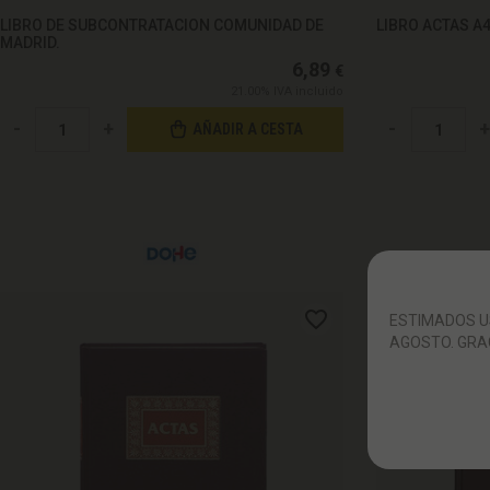
LIBRO DE SUBCONTRATACION COMUNIDAD DE
LIBRO ACTAS A
MADRID.
6,89
€
21.00%
IVA incluido
-
+
-
+
AÑADIR A CESTA
ESTIMADOS US
AGOSTO. GRA