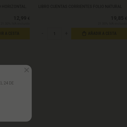
O HORIZONTAL.
LIBRO CUENTAS CORRIENTES FOLIO NATURAL
12,99
19,85
€
€
21.00%
IVA incluido
21.00%
IVA incluido
-
+
IR A CESTA
AÑADIR A CESTA
L 24 DE