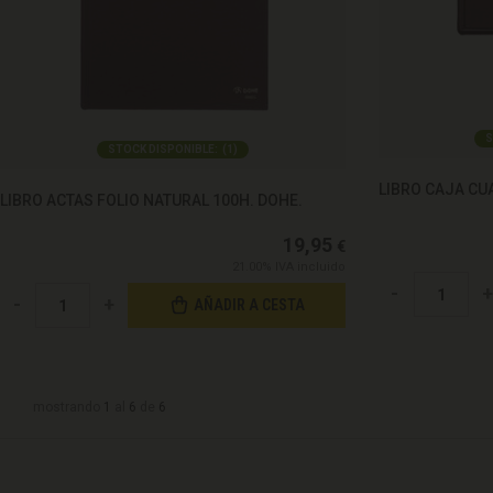
S
STOCK DISPONIBLE:
(
1
)
LIBRO CAJA CU
LIBRO ACTAS FOLIO NATURAL 100H. DOHE.
19,95
€
21.00%
IVA incluido
-
+
-
+
AÑADIR A CESTA
mostrando
1
al
6
de
6