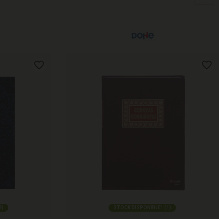
2
)
STOCK DISPONIBLE:
(
1
)