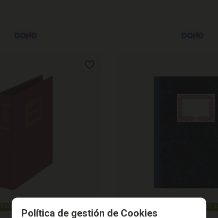
TOCK DISPONIBLE:
(
2
)
STOCK DISPONIBLE:
(
Política de gestión de Cookies