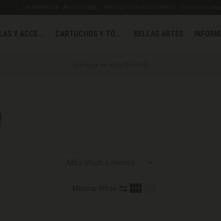
LA EMPRESA - AVISO LEGAL
ENVIOS Y DEVOLUCIONES
Consejos para 
MOCHILAS Y ACCESORIOS
CARTUCHOS Y TÓNER
BELLAS ARTES
INFORM
Entregas en el día (Madrid)
D
Mostrar filtros