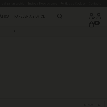
realizar un pedido
Envíos y Devoluciones
Política de Cookies
Contacto
ÁTICA
PAPELERIA Y OFICINA
0
nº prod.