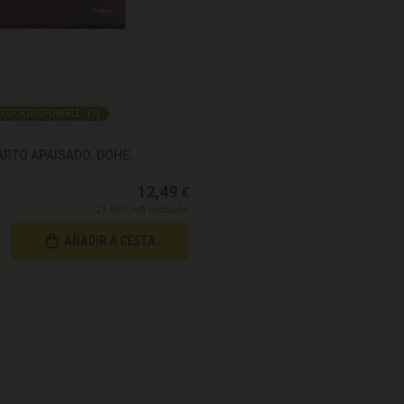
TOCK DISPONIBLE:
(
1
)
ARTO APAISADO. DOHE.
12,49
€
21.00%
IVA incluido
AÑADIR A CESTA