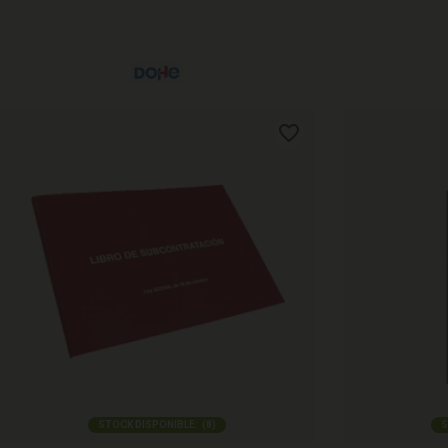
STOCK DISPONIBLE:
(
8
)
S