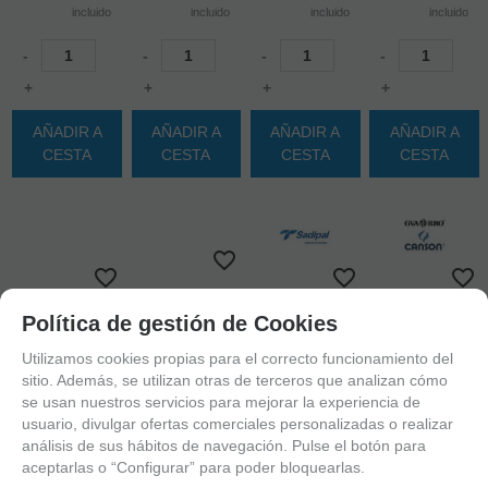
incluido
incluido
incluido
incluido
-
-
-
-
+
+
+
+
AÑADIR A
AÑADIR A
AÑADIR A
AÑADIR A
CESTA
CESTA
CESTA
CESTA
Política de gestión de Cookies
Utilizamos cookies propias para el correcto funcionamiento del
sitio. Además, se utilizan otras de terceros que analizan cómo
se usan nuestros servicios para mejorar la experiencia de
usuario, divulgar ofertas comerciales personalizadas o realizar
análisis de sus hábitos de navegación. Pulse el botón para
aceptarlas o “Configurar” para poder bloquearlas.