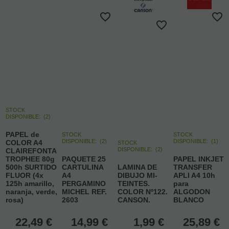
STOCK
DISPONIBLE:
(
2
)
PAPEL de
STOCK
STOCK
DISPONIBLE:
(
2
)
DISPONIBLE:
(
1
)
COLOR A4
STOCK
DISPONIBLE:
(
2
)
CLAIREFONTAINE
TROPHEE 80g
PAQUETE 25
PAPEL INKJET
500h SURTIDO
CARTULINA
LAMINA DE
TRANSFER
FLUOR (4x
A4
DIBUJO MI-
APLI A4 10h
125h amarillo,
PERGAMINO
TEINTES.
para
naranja, verde,
MICHEL REF.
COLOR Nº122.
ALGODON
rosa)
2603
CANSON.
BLANCO
22,49
€
14,99
€
1,99
€
25,89
€