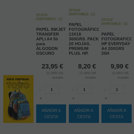
STOCK
DISPONIBLE:
(
1
)
STOCK
DISPONIBLE:
(
1
)
STOCK
DISPONIBLE:
(
1
)
PAPEL
PAPEL INKJET
FOTOGRÁFICO
TRANSFER
13X18
PAPEL
APLI A4 5h
300GRS. PACK
FOTOGRAFICO
para
20 HOJAS.
HP EVERYDAY
ALGODON
PREMIUM
A4 200GRS
OSCURO
PLUS. HP.
25H
23,95
€
8,20
€
9,99
€
21.00%
IVA
21.00%
IVA
21.00%
IVA
incluido
incluido
incluido
-
-
-
+
+
+
AÑADIR A
AÑADIR A
AÑADIR A
CESTA
CESTA
CESTA