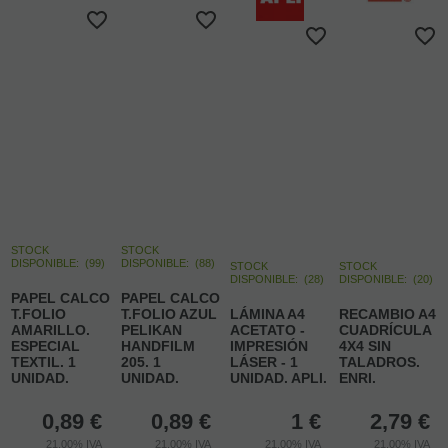
STOCK
STOCK
DISPONIBLE:
(
99
)
DISPONIBLE:
(
88
)
STOCK
STOCK
DISPONIBLE:
(
28
)
DISPONIBLE:
(
20
)
PAPEL CALCO
PAPEL CALCO
T.FOLIO
T.FOLIO AZUL
LÁMINA A4
RECAMBIO A4
AMARILLO.
PELIKAN
ACETATO -
CUADRÍCULA
ESPECIAL
HANDFILM
IMPRESIÓN
4X4 SIN
TEXTIL. 1
205. 1
LÁSER - 1
TALADROS.
UNIDAD.
UNIDAD.
UNIDAD. APLI.
ENRI.
0,89
€
0,89
€
1
€
2,79
€
21.00%
IVA
21.00%
IVA
21.00%
IVA
21.00%
IVA