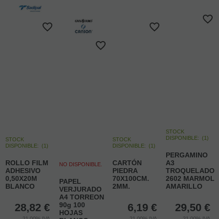
STOCK
DISPONIBLE:
(
1
)
STOCK
STOCK
DISPONIBLE:
(
1
)
DISPONIBLE:
(
1
)
PERGAMINO
ROLLO FILM
CARTÓN
A3
NO DISPONIBLE.
ADHESIVO
PIEDRA
TROQUELADO
0,50X20M
70X100CM.
2602 MARMOL
PAPEL
BLANCO
2MM.
AMARILLO
VERJURADO
A4 TORREON
90g 100
28,82
€
6,19
€
29,50
€
HOJAS
21.00%
IVA
21.00%
IVA
21.00%
IVA