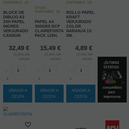
DISPONIBLE:
(
3
)
DISPONIBLE:
(
3
)
STOCK
DISPONIBLE:
(
3
)
BLOCK DE
ROLLO PAPEL
DIBUJO A3
KRAFT
20H PAPEL
PAPEL A4
VERJURADO
INGRES
300GRS DCP
COLOR
VERJURADO
CLAIREFONTAINE.
NARANJA 1X
CANSON
PACK 125H.
5M.
32,49
€
15,49
€
4,89
€
21.00%
IVA
21.00%
IVA
21.00%
IVA
incluido
incluido
incluido
-
-
-
+
+
+
AÑADIR A
AÑADIR A
AÑADIR A
CESTA
CESTA
CESTA