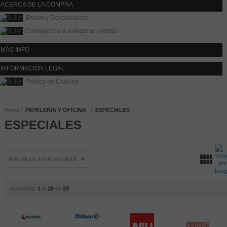
ACERCA DE LA COMPRA
Envíos y Devoluciones
Consejos para realizar un pedido
MÁS INFO
INFORMACIÓN LEGAL
Política de Cookies
Home
PAPELERIA Y OFICINA
ESPECIALES
ESPECIALES
mostrando
1
al
29
de
29