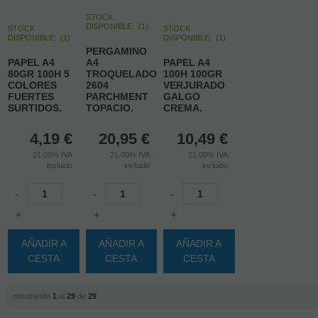
STOCK
DISPONIBLE:
(
1
)
STOCK
STOCK
DISPONIBLE:
(
1
)
DISPONIBLE:
(
1
)
PERGAMINO
PAPEL A4
A4
PAPEL A4
80GR 100H 5
TROQUELADO
100H 100GR
COLORES
2604
VERJURADO
FUERTES
PARCHMENT
GALGO
SURTIDOS.
TOPACIO.
CREMA.
4,19
€
20,95
€
10,49
€
21.00%
IVA
21.00%
IVA
21.00%
IVA
incluido
incluido
incluido
-
-
-
+
+
+
AÑADIR A
AÑADIR A
AÑADIR A
CESTA
CESTA
CESTA
mostrando
1
al
29
de
29