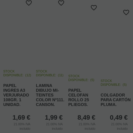
STOCK
STOCK
DISPONIBLE:
(
12
)
DISPONIBLE:
(
11
)
STOCK
DISPONIBLE:
(
5
)
STOCK
DISPONIBLE:
(
5
)
PAPEL
LAMINA
INGRES A3
DIBUJO MI-
PAPEL
VERJURADO
TEINTES
CELOFAN
COLGADOR
108GR. 1
COLOR Nº111.
ROLLO 25
PARA CARTÓN
UNIDAD.
CANSON.
PLIEGOS.
PLUMA.
1,69
€
1,99
€
8,49
€
0,49
€
21.00%
IVA
21.00%
IVA
21.00%
IVA
21.00%
IVA
incluido
incluido
incluido
incluido