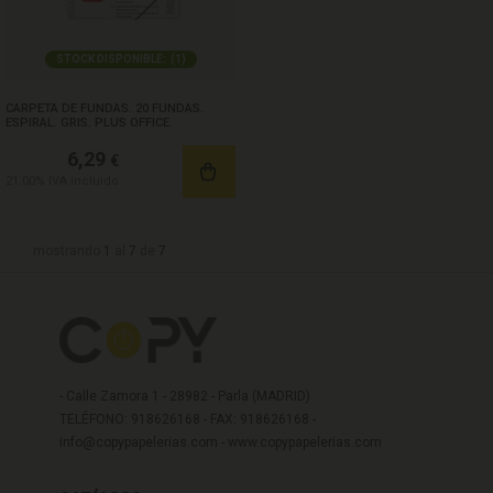
STOCK DISPONIBLE:
(
1
)
CARPETA DE FUNDAS. 20 FUNDAS.
ESPIRAL. GRIS. PLUS OFFICE.
6,29
€
21.00%
IVA incluido
mostrando
1
al
7
de
7
- Calle Zamora 1 - 28982 - Parla (MADRID)
TELÉFONO: 918626168 - FAX: 918626168 -
info@copypapelerias.com
-
www.copypapelerias.com