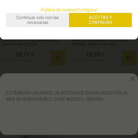
Política de cookies
Configurar
Continuar solo con las
ACEPTAR Y
necesarias
CONTINUAR
STOCK DISPONIBLE:
(
1
)
STOCK DISPONIBLE:
(
1
)
CARPETA DE FUNDAS MAFALDA. 30
CARPETA DE FUNDAS. 50 FUNDAS.
FUNDAS. GRAFOPLAS.
ESPIRAL. VERDE. CARCHIVO.
10,71
10,29
€
€
21.00%
IVA incluido
21.00%
IVA incluido
ESTIMADOS USUARIOS: LA GESTIÓN DE SUS PEDIDOS POR LA
WEB SE REANUDARÁ EL 24 DE AGOSTO. GRACIAS.