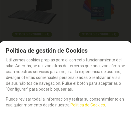
STOCK DISPONIBLE:
(
1
)
STOCK DISPONIBLE:
(
1
)
CARPETA TARIFARIO 100H DATABANK
CARPETA TARIFARIO A4 60H TAPA
Política de gestión de Cookies
NEGRO CON CAJA
FLEXIBLE. OFFICE BOX.
Utilizamos cookies propias para el correcto funcionamiento del
12,49
8,71
€
€
sitio. Además, se utilizan otras de terceros que analizan cómo se
21.00%
IVA incluido
21.00%
IVA incluido
usan nuestros servicios para mejorar la experiencia de usuario,
divulgar ofertas comerciales personalizadas o realizar análisis
de sus hábitos de navegación. Pulse el botón para aceptarlas o
“Configurar” para poder bloquearlas.
Puede revisar toda la información y retirar su consentimiento en
cualquier momento desde nuestra
Política de Cookies
.