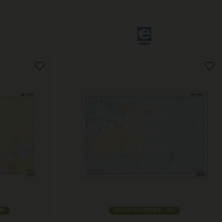
8
)
STOCK DISPONIBLE:
(
90
)