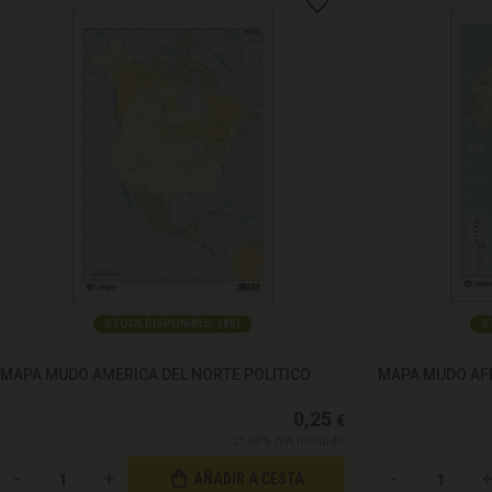
STOCK DISPONIBLE:
(
85
)
S
MAPA MUDO AMERICA DEL NORTE POLITICO
MAPA MUDO AFR
0,25
€
21.00%
IVA incluido
-
+
-
+
AÑADIR A CESTA