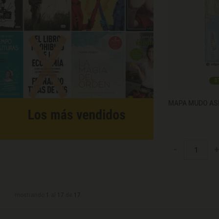
S
MAPA MUDO ASI
-
+
mostrando
1
al
17
de
17