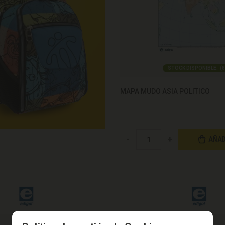
STOCK DISPONIBLE:
(
8
MAPA MUDO ASIA POLITICO
-
+
AÑAD