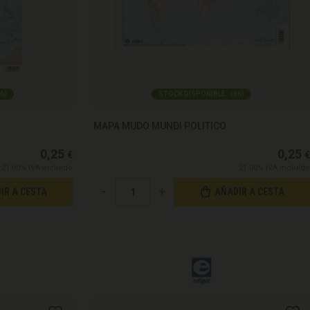
6
)
STOCK DISPONIBLE:
(
86
)
MAPA MUDO MUNDI POLITICO
0,25
0,25
€
€
21.00%
IVA incluido
21.00%
IVA incluido
-
+
IR A CESTA
AÑADIR A CESTA