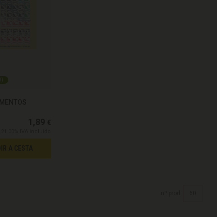
1
)
LEMENTOS
1,89
€
21.00%
IVA incluido
IR A CESTA
nº prod.