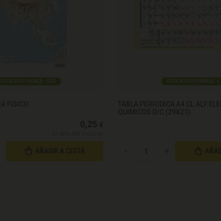
TOCK DISPONIBLE:
(
35
)
STOCK DISPONIBLE:
(
A FISICO
TABLA PERIODICA A4 CL.ALF.E
QUIMICOS D/C (29X21).
0,25
€
21.00%
IVA incluido
-
+
AÑADIR A CESTA
AÑAD