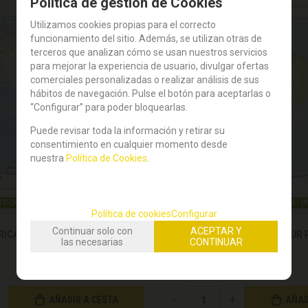
Política de gestión de Cookies
Utilizamos cookies propias para el correcto
funcionamiento del sitio. Además, se utilizan otras de
terceros que analizan cómo se usan nuestros servicios
para mejorar la experiencia de usuario, divulgar ofertas
comerciales personalizadas o realizar análisis de sus
hábitos de navegación. Pulse el botón para aceptarlas o
“Configurar” para poder bloquearlas.
Puede revisar toda la información y retirar su
consentimiento en cualquier momento desde
nuestra
Política de Cookies
.
TOCK DISPONIBLE:
(
84
)
STOCK DISPONIBLE:
(
8
Política de cookies
Configurar
Continuar solo con
ACEPTAR Y
ICA FISICO
MAPA MUDO AMERICA DEL SUR 
las necesarias
CONTINUAR
0,25
€
21.00%
IVA incluido
-
+
AÑADIR A CESTA
AÑAD