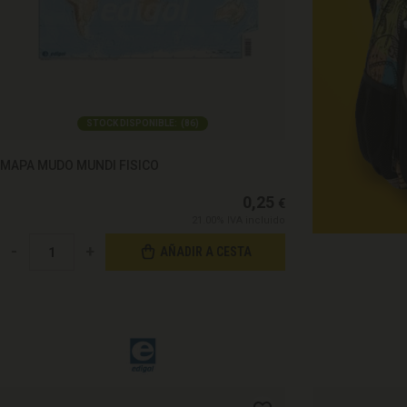
STOCK DISPONIBLE:
(
86
)
MAPA MUDO MUNDI FISICO
0,25
€
21.00%
IVA incluido
-
+
AÑADIR A CESTA