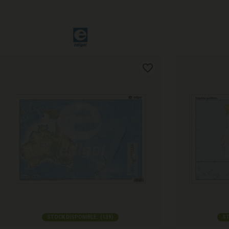
STOCK DISPONIBLE:
(
139
)
ST