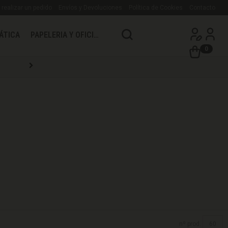
realizar un pedido
Envíos y Devoluciones
Política de Cookies
Contacto
ÁTICA
PAPELERIA Y OFICINA
0
nº prod.