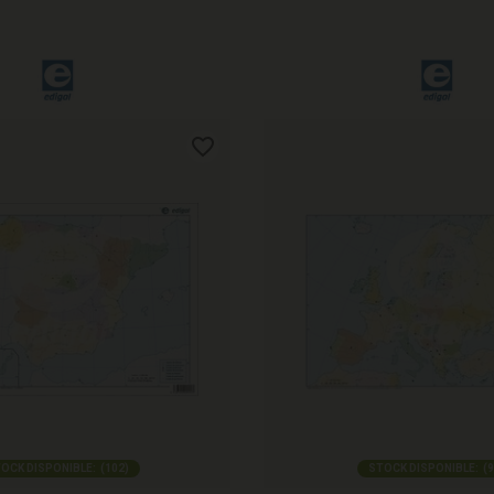
OCK DISPONIBLE:
(
102
)
STOCK DISPONIBLE:
(
9