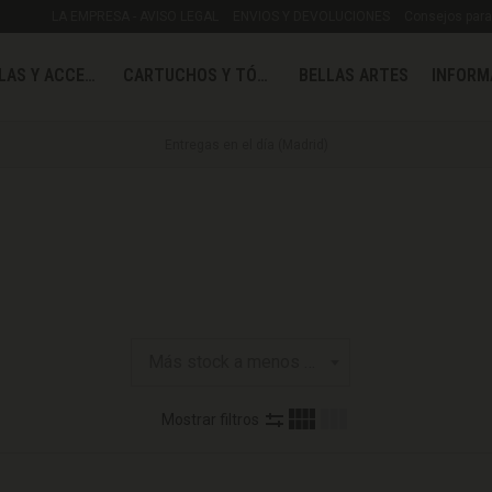
LA EMPRESA - AVISO LEGAL
ENVIOS Y DEVOLUCIONES
Consejos para 
MOCHILAS Y ACCESORIOS
CARTUCHOS Y TÓNER
BELLAS ARTES
INFORM
Sin pedido mínimo
Mostrar filtros