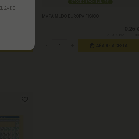
7
)
STOCK DISPONIBLE:
(
49
)
L 24 DE
MAPA MUDO EUROPA FISICO
0,25
0,25
€
€
21.00%
IVA incluido
21.00%
IVA incluido
-
+
IR A CESTA
AÑADIR A CESTA