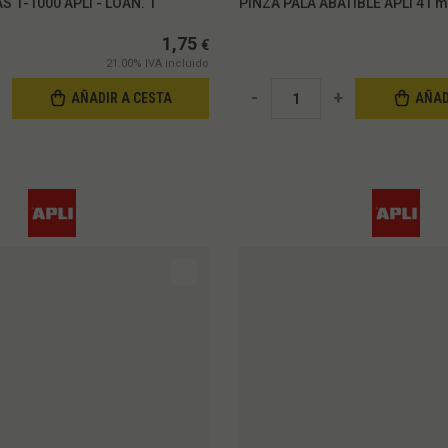
S 1-1000 APLI - LOAN. 1
PINZA PALA ABATIBLE APLI 41 m
1,75
€
21.00%
IVA incluido
-
+
AÑADIR A CESTA
AÑAD