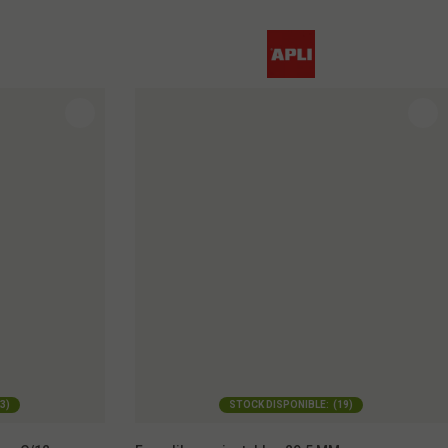
3
)
STOCK DISPONIBLE:
(
19
)