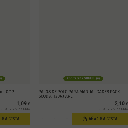
6
)
STOCK DISPONIBLE:
(
6
)
m. C/12
PALOS DE POLO PARA MANUALIDADES PACK
50UDS. 13063 APLI
1,09
2,10
€
€
21.00%
IVA incluido
21.00%
IVA incluido
-
+
IR A CESTA
AÑADIR A CESTA