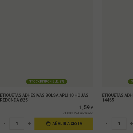
STOCK DISPONIBLE:
(
7
)
S
ETIQUETAS ADHESIVAS BOLSA APLI 10 HOJAS
ETIQUETAS ADH
REDONDA Ø25
14465
1,59
€
21.00%
IVA incluido
-
+
-
+
AÑADIR A CESTA