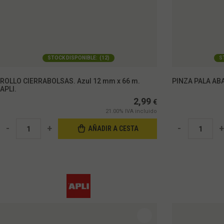
STOCK DISPONIBLE:
(
12
)
S
ROLLO CIERRABOLSAS. Azul 12 mm x 66 m.
PINZA PALA ABA
APLI.
2,99
€
21.00%
IVA incluido
-
+
-
+
AÑADIR A CESTA