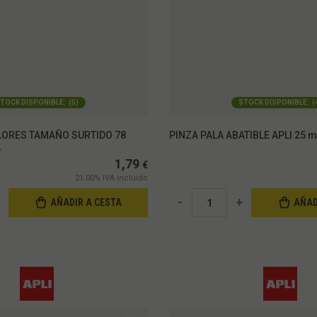
TOCK DISPONIBLE:
(
5
)
STOCK DISPONIBLE:
(
ORES TAMAÑO SURTIDO 78
PINZA PALA ABATIBLE APLI 25 m
.
1,79
€
21.00%
IVA incluido
-
+
AÑADIR A CESTA
AÑAD