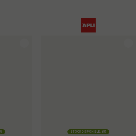
5
)
STOCK DISPONIBLE:
(
5
)