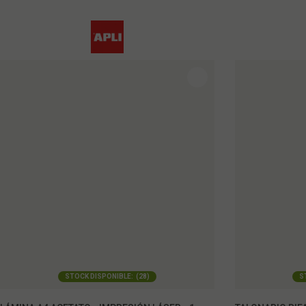
STOCK DISPONIBLE:
(
28
)
S