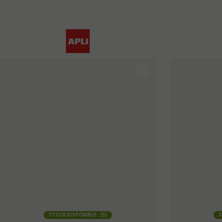
STOCK DISPONIBLE:
(
5
)
S