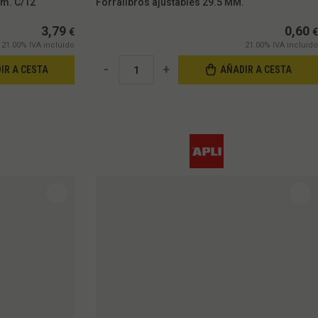
m. C/12
Forralibros ajustables 29.5 MM.
3,79
0,60
€
€
21.00%
IVA incluido
21.00%
IVA incluido
-
+
IR A CESTA
AÑADIR A CESTA