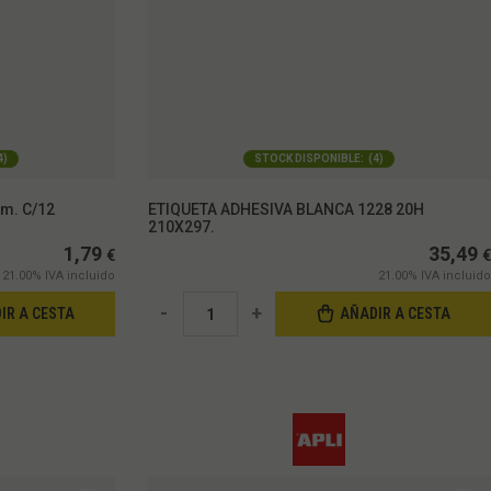
4
)
STOCK DISPONIBLE:
(
4
)
m. C/12
ETIQUETA ADHESIVA BLANCA 1228 20H
210X297.
1,79
35,49
€
€
21.00%
IVA incluido
21.00%
IVA incluido
-
+
IR A CESTA
AÑADIR A CESTA