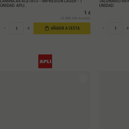
LÁMINA A4 ACETATO - IMPRESIÓN LÁSER - 1
TALONARIO RIFA
UNIDAD. APLI.
UNIDAD.
1
€
21.00%
IVA incluido
-
+
-
+
AÑADIR A CESTA