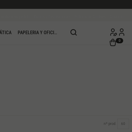
realizar un pedido
Envíos y Devoluciones
Política de Cookies
Contacto
ÁTICA
PAPELERIA Y OFICINA
0
nº prod.