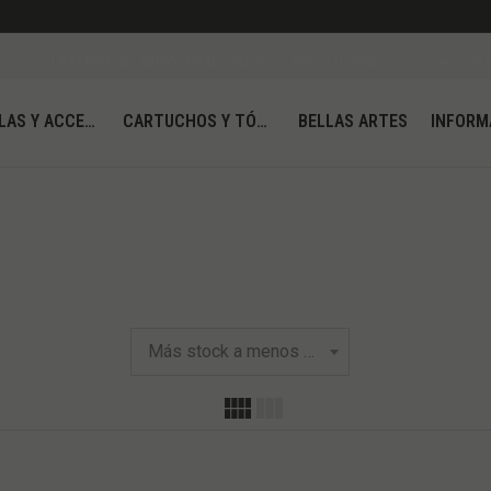
LA EMPRESA - AVISO LEGAL
ENVIOS Y DEVOLUCIONES
Consejos para 
MOCHILAS Y ACCESORIOS
CARTUCHOS Y TÓNER
BELLAS ARTES
INFORM