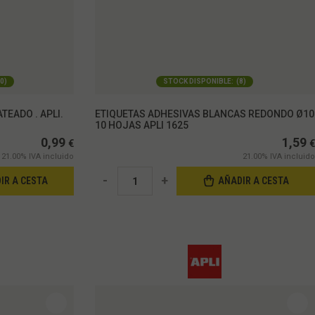
0
)
STOCK DISPONIBLE:
(
8
)
TEADO . APLI.
ETIQUETAS ADHESIVAS BLANCAS REDONDO Ø10
10 HOJAS APLI 1625
0,99
1,59
€
€
21.00%
IVA incluido
21.00%
IVA incluido
-
+
IR A CESTA
AÑADIR A CESTA