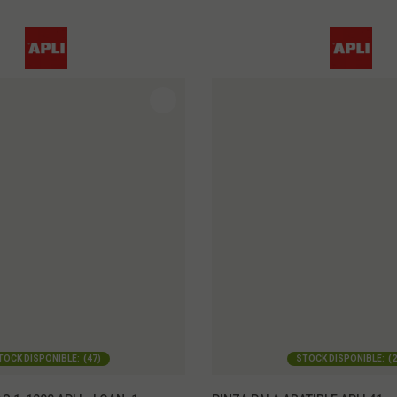
TOCK DISPONIBLE:
(
47
)
STOCK DISPONIBLE:
(
2