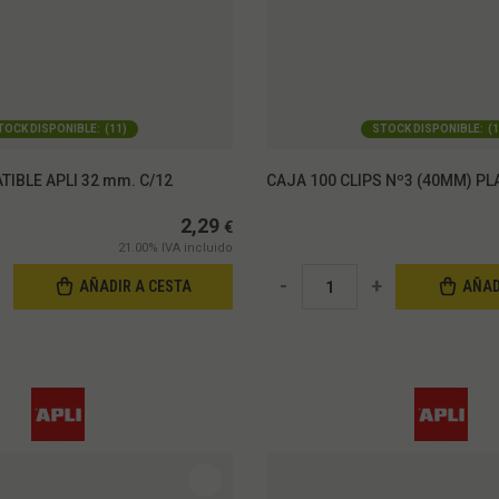
TOCK DISPONIBLE:
(
11
)
STOCK DISPONIBLE:
(
1
TIBLE APLI 32 mm. C/12
CAJA 100 CLIPS Nº3 (40MM) PLA
2,29
€
21.00%
IVA incluido
-
+
AÑADIR A CESTA
AÑAD