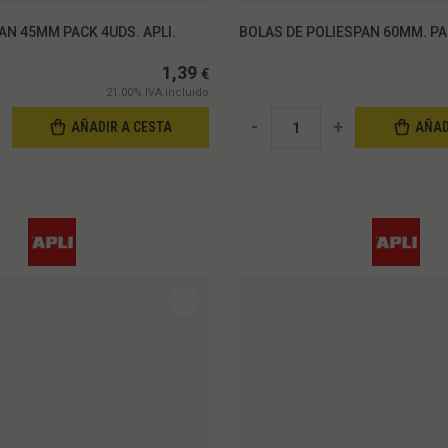
AN 45MM PACK 4UDS. APLI.
BOLAS DE POLIESPAN 60MM. PAC
1,39
€
21.00%
IVA incluido
-
+
AÑADIR A CESTA
AÑAD