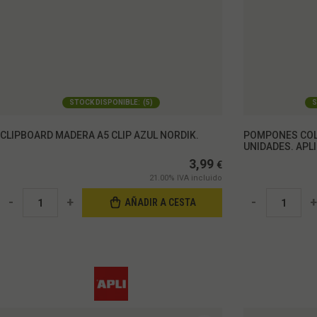
STOCK DISPONIBLE:
(
5
)
S
CLIPBOARD MADERA A5 CLIP AZUL NORDIK.
POMPONES COL
UNIDADES. APLI
3,99
€
21.00%
IVA incluido
-
+
-
+
AÑADIR A CESTA