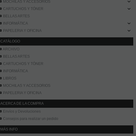
MOCHILAS Y ACCESORIOS
CARTUCHOS Y TÓNER
BELLAS ARTES
INFORMÁTICA
PAPELERIA Y OFICINA
CATÁLOGO
ARCHIVO
BELLAS ARTES
CARTUCHOS Y TÓNER
INFORMÁTICA
LIBROS
MOCHILAS Y ACCESORIOS
PAPELERIA Y OFICINA
ACERCA DE LA COMPRA
Envíos y Devoluciones
Consejos para realizar un pedido
MÁS INFO