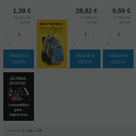
1,39
€
28,82
€
9,59
€
21.00%
IVA
21.00%
IVA
21.00%
IVA
incluido
incluido
incluido
-
-
-
+
+
+
AÑADIR A
AÑADIR A
AÑADIR A
CESTA
CESTA
CESTA
mostrando
1
al
23
de
23