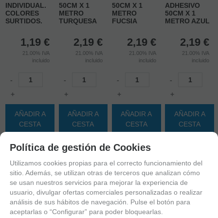
INDIVIDUAL.
50CM X 1
50CM X 1
ADHESIVO
COLORES
METRO
METRO
50CM X 1
SURTIDOS.
TURQUESA
FUCSIA
METRO AZUL
1,19
€
2,19
€
2,19
€
2,19
€
21.00%
IVA
21.00%
IVA
21.00%
IVA
21.00%
IVA
incluido
incluido
incluido
incluido
-
-
-
-
+
+
+
+
AÑADIR A
AÑADIR A
AÑADIR A
AÑADIR A
CESTA
CESTA
CESTA
CESTA
Política de gestión de Cookies
Utilizamos cookies propias para el correcto funcionamiento del
sitio. Además, se utilizan otras de terceros que analizan cómo
se usan nuestros servicios para mejorar la experiencia de
usuario, divulgar ofertas comerciales personalizadas o realizar
análisis de sus hábitos de navegación. Pulse el botón para
aceptarlas o “Configurar” para poder bloquearlas.