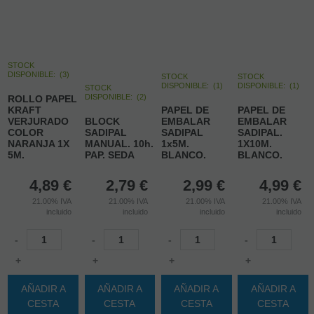
STOCK
DISPONIBLE:
(
3
)
STOCK
STOCK
DISPONIBLE:
(
1
)
DISPONIBLE:
(
1
)
STOCK
DISPONIBLE:
(
2
)
ROLLO PAPEL
KRAFT
PAPEL DE
PAPEL DE
VERJURADO
BLOCK
EMBALAR
EMBALAR
COLOR
SADIPAL
SADIPAL
SADIPAL.
NARANJA 1X
MANUAL. 10h.
1x5M.
1X10M.
5M.
PAP. SEDA
BLANCO.
BLANCO.
4,89
€
2,79
€
2,99
€
4,99
€
21.00%
IVA
21.00%
IVA
21.00%
IVA
21.00%
IVA
incluido
incluido
incluido
incluido
-
-
-
-
+
+
+
+
AÑADIR A
AÑADIR A
AÑADIR A
AÑADIR A
CESTA
CESTA
CESTA
CESTA