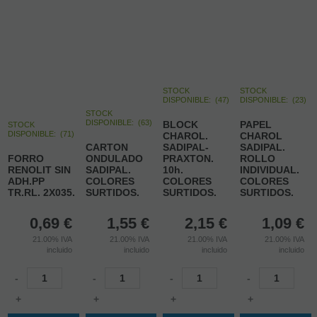
STOCK
STOCK
DISPONIBLE:
(
47
)
DISPONIBLE:
(
23
)
STOCK
DISPONIBLE:
(
63
)
BLOCK
PAPEL
STOCK
DISPONIBLE:
(
71
)
CHAROL.
CHAROL
CARTON
SADIPAL-
SADIPAL.
FORRO
ONDULADO
PRAXTON.
ROLLO
RENOLIT SIN
SADIPAL.
10h.
INDIVIDUAL.
ADH.PP
COLORES
COLORES
COLORES
TR.RL. 2X035.
SURTIDOS.
SURTIDOS.
SURTIDOS.
0,69
€
1,55
€
2,15
€
1,09
€
21.00%
IVA
21.00%
IVA
21.00%
IVA
21.00%
IVA
incluido
incluido
incluido
incluido
-
-
-
-
+
+
+
+