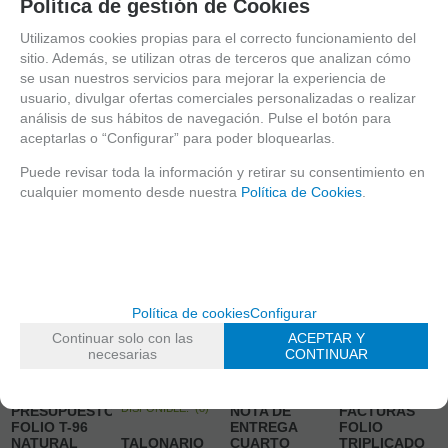
Política de gestión de Cookies
CESTA
CESTA
CESTA
CESTA
Utilizamos cookies propias para el correcto funcionamiento del
sitio. Además, se utilizan otras de terceros que analizan cómo
se usan nuestros servicios para mejorar la experiencia de
usuario, divulgar ofertas comerciales personalizadas o realizar
análisis de sus hábitos de navegación. Pulse el botón para
aceptarlas o “Configurar” para poder bloquearlas.
Puede revisar toda la información y retirar su consentimiento en
cualquier momento desde nuestra
Política de Cookies
.
Política de cookies
Configurar
Continuar solo con las
ACEPTAR Y
STOCK
STOCK
STOCK
necesarias
CONTINUAR
DISPONIBLE:
(
10
)
DISPONIBLE:
(
8
)
DISPONIBLE:
(
6
)
TALONARIO
TALONARIO
TALONARIO
STOCK
DISPONIBLE:
(
8
)
PRESUPUESTO
NOTA DE
FACTURAS
FOLIO T-96
ENTREGA
FOLIO
NATURAL
TALONARIO
CUARTO
TRIPLICADO