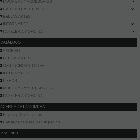
MOCHILAS Y ACCESORIOS
CARTUCHOS Y TÓNER
BELLAS ARTES
INFORMÁTICA
PAPELERIA Y OFICINA
CATÁLOGO
ARCHIVO
BELLAS ARTES
CARTUCHOS Y TÓNER
INFORMÁTICA
LIBROS
MOCHILAS Y ACCESORIOS
PAPELERIA Y OFICINA
ACERCA DE LA COMPRA
Envíos y Devoluciones
Consejos para realizar un pedido
MÁS INFO