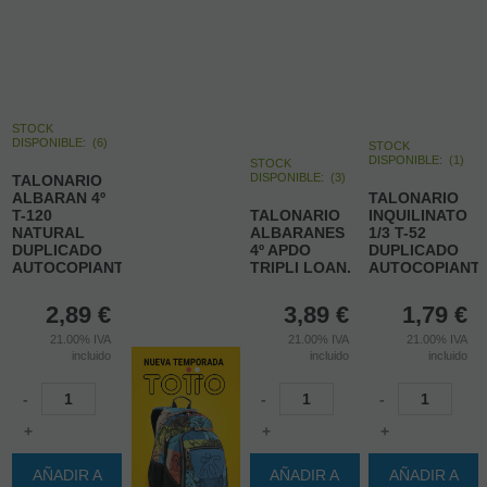
STOCK
DISPONIBLE:
(
6
)
STOCK
DISPONIBLE:
(
1
)
STOCK
DISPONIBLE:
(
3
)
TALONARIO
ALBARAN 4º
TALONARIO
T-120
TALONARIO
INQUILINATO
NATURAL
ALBARANES
1/3 T-52
DUPLICADO
4º APDO
DUPLICADO
AUTOCOPIANTE.LOAN.
TRIPLI LOAN.
AUTOCOPIANT
2,89
€
3,89
€
1,79
€
21.00%
IVA
21.00%
IVA
21.00%
IVA
incluido
incluido
incluido
-
-
-
+
+
+
AÑADIR A
AÑADIR A
AÑADIR A