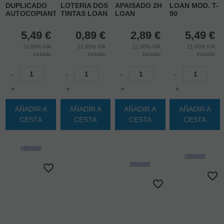
DUPLICADO
LOTERIA DOS
APAISADO 2H
LOAN MOD. T-
AUTOCOPIANTE
TINTAS LOAN
LOAN
90
5,49
€
0,89
€
2,89
€
5,49
€
21.00%
IVA
21.00%
IVA
21.00%
IVA
21.00%
IVA
incluido
incluido
incluido
incluido
-
-
-
-
+
+
+
+
AÑADIR A
AÑADIR A
AÑADIR A
AÑADIR A
CESTA
CESTA
CESTA
CESTA