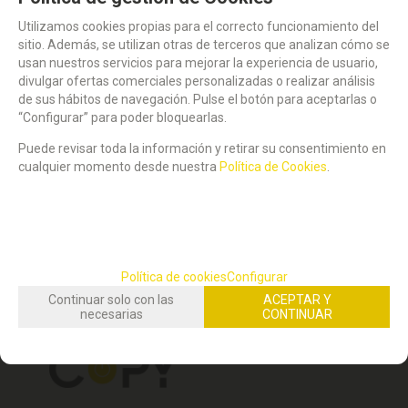
Utilizamos cookies propias para el correcto funcionamiento del
sitio. Además, se utilizan otras de terceros que analizan cómo se
usan nuestros servicios para mejorar la experiencia de usuario,
divulgar ofertas comerciales personalizadas o realizar análisis
ESTIMADOS USUARIOS: LA GESTIÓN DE SUS PEDIDOS POR LA
de sus hábitos de navegación. Pulse el botón para aceptarlas o
WEB SE REANUDARÁ EL 24 DE AGOSTO. GRACIAS.
“Configurar” para poder bloquearlas.
NO DISPONIBLE.
STOCK DISPONIBLE:
(
1
)
Puede revisar toda la información y retirar su consentimiento en
cualquier momento desde nuestra
Política de Cookies
.
SUBCARPETA FADE 170g KRAFT ECO A4
CARPETA COLGANTE TAMAÑO FOLIO.
P/50
KRAFT. FADE. CAJA 50UDS.
9,99
51,29
€
€
21.00%
IVA incluido
21.00%
IVA incluido
Política de cookies
Configurar
mostrando
1
al
2
de
2
Continuar solo con las
ACEPTAR Y
necesarias
CONTINUAR