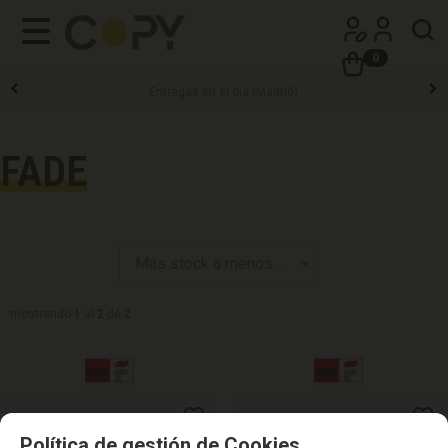
0
Entregas en el día (Madrid)
FADE
mostrando
1
al
2
de
2
Política de gestión de Cookies