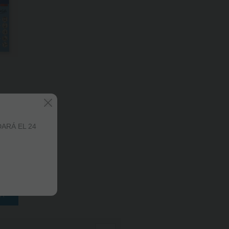
AS
.
ARÁ EL 24
5
€
cluido
TA