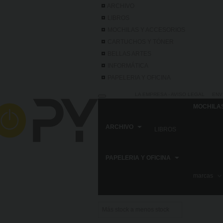
ARCHIVO
LIBROS
MOCHILAS Y ACCESORIOS
CARTUCHOS Y TÓNER
BELLAS ARTES
INFORMÁTICA
PAPELERIA Y OFICINA
LA EMPRESA - AVISO LEGAL
ENV
MOCHILA
ARCHIVO
LIBROS
PAPELERIA Y OFICINA
Home
FABRISA
marcas
FABRISA