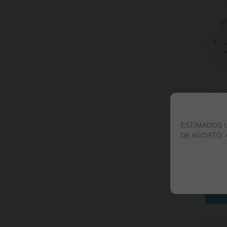
STOCK 
BOBIN
PACK 
ESTIMADOS U
DE AGOSTO.
-
A