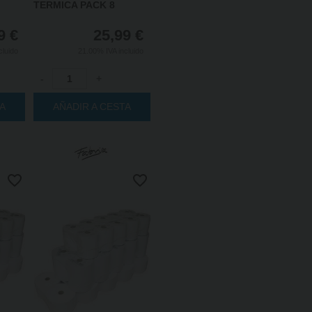
TERMICA PACK 8
9
€
25,99
€
cluido
21.00%
IVA incluido
-
+
TA
AÑADIR A CESTA