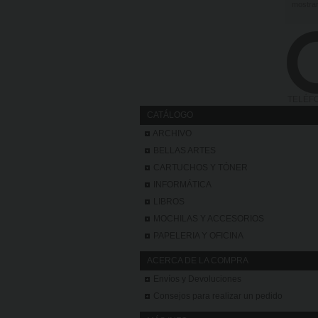
mostra
TELÉFO
CATÁLOGO
ARCHIVO
BELLAS ARTES
CARTUCHOS Y TÓNER
INFORMÁTICA
LIBROS
MOCHILAS Y ACCESORIOS
PAPELERIA Y OFICINA
ACERCA DE LA COMPRA
Envíos y Devoluciones
Consejos para realizar un pedido