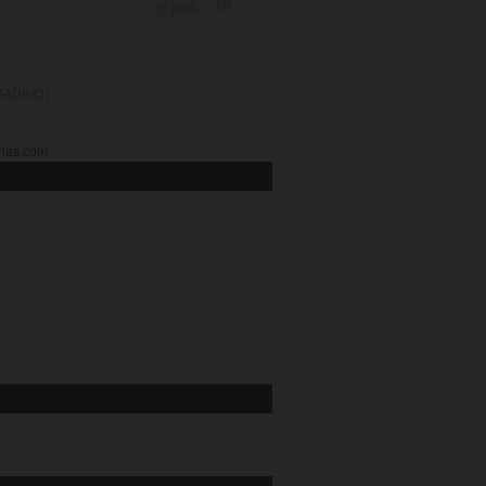
nº prod.
(MADRID)
ias.com