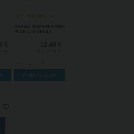
STOCK DISPONIBLE:
(
1
)
BOBINA 75X65 ELECTRA
PACK 10 FABRISA
9
€
12,49
€
cluido
21.00%
IVA incluido
-
+
TA
AÑADIR A CESTA