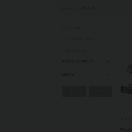
mostrando
1
al
11
de
11
en oferta
STOCK DISPONIBLE:
Reservados
RANGO DE PRECIO
MARCA
STOCK 
ROLLO