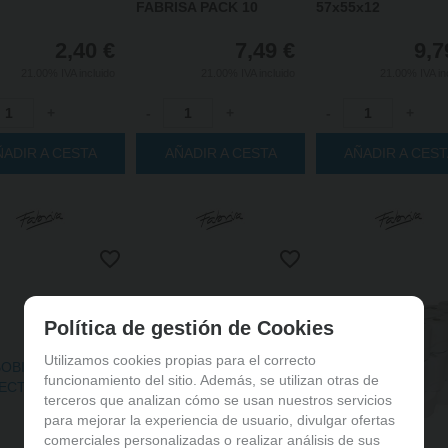
FABRISA PACK 10
57x55x12
2,40
€
7,49
€
9,7
21.00%
IVA incluido
21.00%
IVA incluido
21.00%
IVA in
+
-
+
-
+
ÑADIR A CESTA
AÑADIR A CESTA
AÑADIR A CES
Política de gestión de Cookies
Utilizamos cookies propias para el correcto
funcionamiento del sitio. Además, se utilizan otras de
terceros que analizan cómo se usan nuestros servicios
para mejorar la experiencia de usuario, divulgar ofertas
comerciales personalizadas o realizar análisis de sus