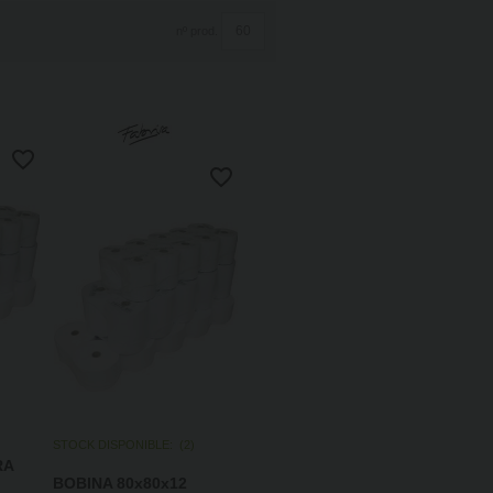
nº prod.
STOCK DISPONIBLE:
(
2
)
RA
BOBINA 80x80x12