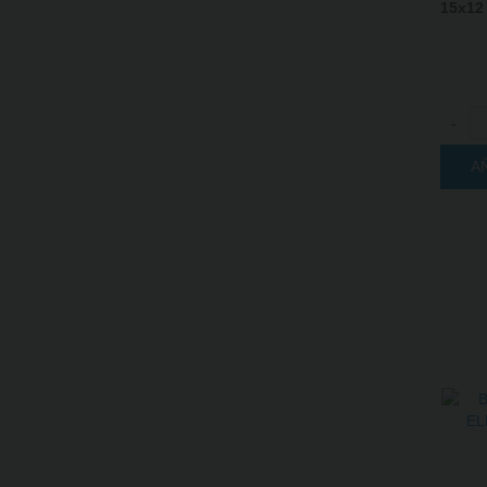
15x12
-
A