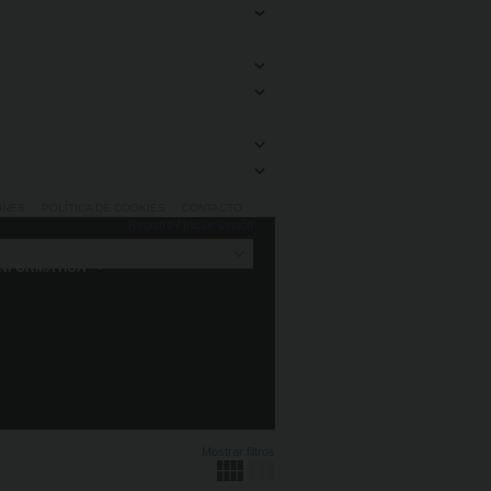
ONES
POLÍTICA DE COOKIES
CONTACTO
Registro
/
Iniciar sesión
INFORMÁTICA
Mostrar filtros