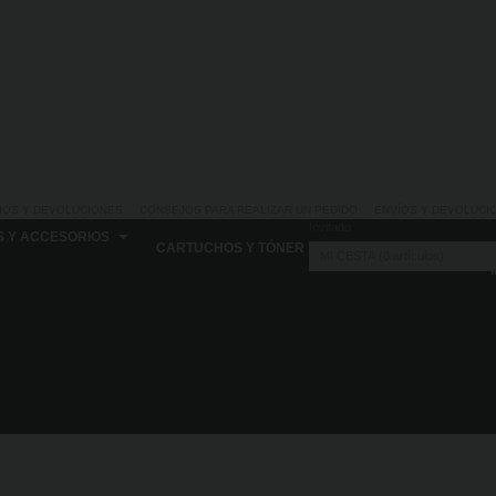
IOS Y DEVOLUCIONES
CONSEJOS PARA REALIZAR UN PEDIDO
ENVÍOS Y DEVOLUCI
Invitado
S Y ACCESORIOS
CARTUCHOS Y TÓNER
MI CESTA
0
artículos
BELLAS ARTES
Sin pedido mínimo