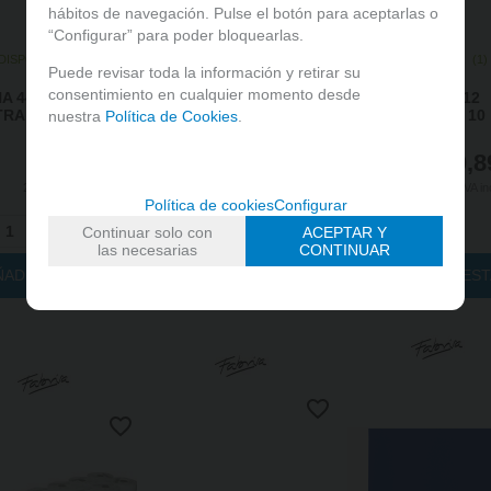
hábitos de navegación. Pulse el botón para aceptarlas o
“Configurar” para poder bloquearlas.
DISPONIBLE:
(
1
)
STOCK DISPONIBLE:
(
1
)
STOCK DISPONIBLE:
(
1
)
Puede revisar toda la información y retirar su
consentimiento en cualquier momento desde
A 44x70x12
BOBINA 57X65 ELECTRA
BOBINA 70x65x12
RA PACK 10
PACK 10 FABRISA
ELECTRA PACK 10
nuestra
Política de Cookies
.
8,99
€
9,39
€
10,8
21.00%
IVA incluido
21.00%
IVA incluido
21.00%
IVA in
Política de cookies
Configurar
+
-
+
-
+
Continuar solo con
ACEPTAR Y
las necesarias
CONTINUAR
ÑADIR A CESTA
AÑADIR A CESTA
AÑADIR A CES