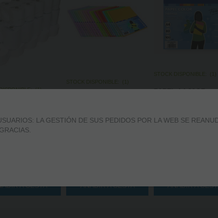
STOCK DISPONIBLE:
(
1
)
STOCK DISPONIBLE:
(
1
)
DISPONIBLE:
(
1
)
PAPEL A4 80GR
PAPEL A4 80GR 100H 5
PAQUETE 100 HOJ
A 60X55 TERMICA
COLORES FUERTES
LISO AZUL MARINO
10
SURTIDOS.
FABRISA.
SUARIOS: LA GESTIÓN DE SUS PEDIDOS POR LA WEB SE REANUD
 GRACIAS.
12,59
€
4,19
€
4,2
21.00%
IVA incluido
21.00%
IVA incluido
21.00%
IVA in
+
-
+
-
+
ÑADIR A CESTA
AÑADIR A CESTA
AÑADIR A CES