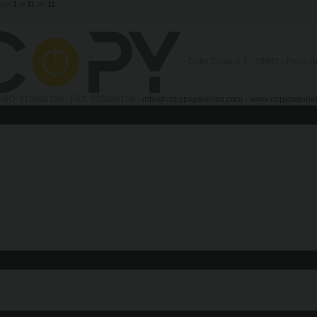
ndo
1
al
11
de
11
- Calle Zamora 1 - 28982 - Parla 
NO: 918626168 - FAX: 918626168 -
info@copypapelerias.com
-
www.copypapeler