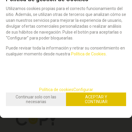
Utilizamos cookies propias para el correcto funcionamiento del
sitio. Además, se utilizan otras de terceros que analizan cómo se
usan nuestros servicios para mejorar la experiencia de usuario,
divulgar ofertas comerciales personalizadas o realizar análisis
ESTIMADOS USUARIOS: LA GESTIÓN DE SUS PEDIDOS POR LA
de sus hábitos de navegación. Pulse el botón para aceptarlas o
WEB SE REANUDARÁ EL 24 DE AGOSTO. GRACIAS.
“Configurar” para poder bloquearlas.
STOCK DISPONIBLE:
(
1
)
Puede revisar toda la información y retirar su consentimiento en
cualquier momento desde nuestra
Política de Cookies
.
CIZALLA RODILLO DAHLE 507 A4
46,29
€
21.00%
IVA incluido
Política de cookies
Configurar
mostrando
1
al
1
de
1
Continuar solo con las
ACEPTAR Y
necesarias
CONTINUAR