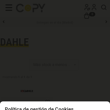
0
Entregas en el día (Madrid)
DAHLE
mostrando
1
al
1
de
1
Política de gestión de Cookies